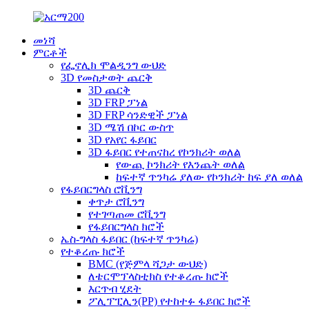
መነሻ
ምርቶች
የፌኖሊክ ሞልዲንግ ውህድ
3D የመስታወት ጨርቅ
3D ጨርቅ
3D FRP ፓነል
3D FRP ሳንድዊች ፓነል
3D ሜሽ በኮር ውስጥ
3D የአየር ፋይበር
3D ፋይበር የተጠናከረ የኮንክሪት ወለል
የውጪ ኮንክሪት የእንጨት ወለል
ከፍተኛ ጥንካሬ ያለው የኮንክሪት ከፍ ያለ ወለል
የፋይበርግላስ ሮቪንግ
ቀጥታ ሮቪንግ
የተገጣጠመ ሮቪንግ
የፋይበርግላስ ክሮች
ኤስ-ግላስ ፋይበር (ከፍተኛ ጥንካሬ)
የተቆረጡ ክሮች
BMC (የጅምላ ሻጋታ ውህድ)
ለቴርሞፕላስቲክስ የተቆረጡ ክሮች
እርጥብ ሂደት
ፖሊፕፒሊን(PP) የተከተፉ ፋይበር ክሮች