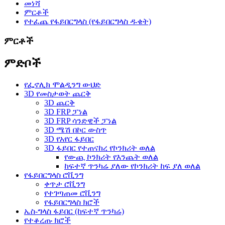
መነሻ
ምርቶች
የተፈጨ የፋይበርግላስ (የፋይበርግላስ ዱቄት)
ምርቶች
ምድቦች
የፌኖሊክ ሞልዲንግ ውህድ
3D የመስታወት ጨርቅ
3D ጨርቅ
3D FRP ፓነል
3D FRP ሳንድዊች ፓነል
3D ሜሽ በኮር ውስጥ
3D የአየር ፋይበር
3D ፋይበር የተጠናከረ የኮንክሪት ወለል
የውጪ ኮንክሪት የእንጨት ወለል
ከፍተኛ ጥንካሬ ያለው የኮንክሪት ከፍ ያለ ወለል
የፋይበርግላስ ሮቪንግ
ቀጥታ ሮቪንግ
የተገጣጠመ ሮቪንግ
የፋይበርግላስ ክሮች
ኤስ-ግላስ ፋይበር (ከፍተኛ ጥንካሬ)
የተቆረጡ ክሮች