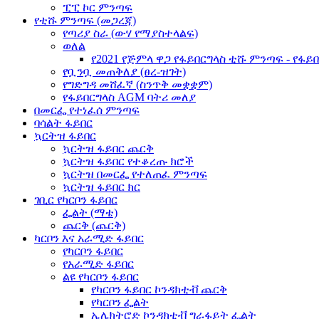
ፒፒ ኮር ምንጣፍ
የቲሹ ምንጣፍ (መጋረጃ)
የጣሪያ ስራ (ውሃ የማያስተላልፍ)
ወለል
የ2021 የጅምላ ዋጋ የፋይበርግላስ ቲሹ ምንጣፍ - የፋይ
የቧንቧ መጠቅለያ (ፀረ-ዝገት)
የግድግዳ መሸፈኛ (ስንጥቅ መቋቋም)
የፋይበርግላስ AGM ባትሪ መለያ
በመርፌ የተነፈሰ ምንጣፍ
ባሳልት ፋይበር
ኳርትዝ ፋይበር
ኳርትዝ ፋይበር ጨርቅ
ኳርትዝ ፋይበር የተቆረጡ ክሮች
ኳርትዝ በመርፌ የተለጠፈ ምንጣፍ
ኳርትዝ ፋይበር ክር
ገቢር የካርቦን ፋይበር
ፌልት (ማቴ)
ጨርቅ (ጨርቅ)
ካርቦን እና አራሚድ ፋይበር
የካርቦን ፋይበር
የአራሚድ ፋይበር
ልዩ የካርቦን ፋይበር
የካርቦን ፋይበር ኮንዳክቲቭ ጨርቅ
የካርቦን ፌልት
ኤሌክትሮድ ኮንዳክቲቭ ግራፋይት ፌልት