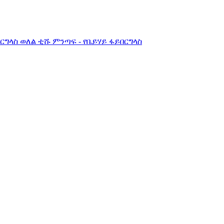
በርግላስ ወለል ቲሹ ምንጣፍ - የቤይሃይ ፋይበርግላስ