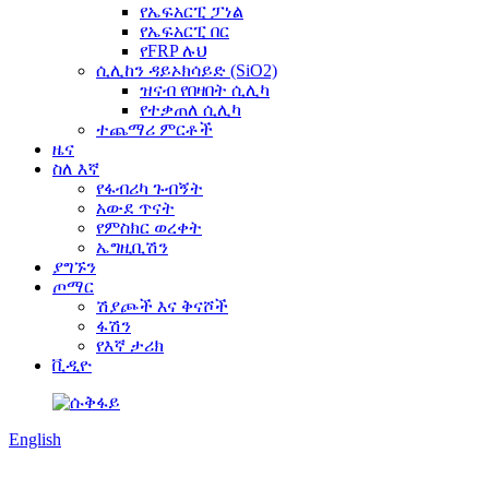
የኤፍአርፒ ፓነል
የኤፍአርፒ በር
የFRP ሉህ
ሲሊከን ዳይኦክሳይድ (SiO2)
ዝናብ የበዛበት ሲሊካ
የተቃጠለ ሲሊካ
ተጨማሪ ምርቶች
ዜና
ስለ እኛ
የፋብሪካ ጉብኝት
አውደ ጥናት
የምስክር ወረቀት
ኤግዚቢሽን
ያግኙን
ጦማር
ሽያጮች እና ቅናሾች
ፋሽን
የእኛ ታሪክ
ቪዲዮ
English