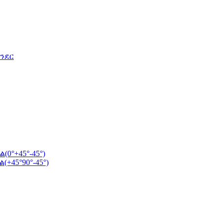
ንደር
0°+45°-45°)
+45°90°-45°)