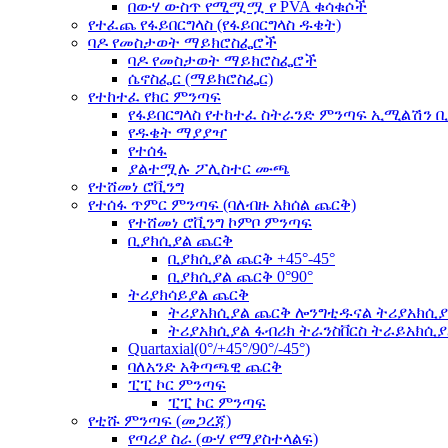
በውሃ ውስጥ የሚሟሟ የ PVA ቁሳቁሶች
የተፈጨ የፋይበርግላስ (የፋይበርግላስ ዱቄት)
ባዶ የመስታወት ማይክሮስፌሮች
ባዶ የመስታወት ማይክሮስፌሮች
ሴኖስፌር (ማይክሮስፌር)
የተከተፈ የክር ምንጣፍ
የፋይበርግላስ የተከተፈ ስትራንድ ምንጣፍ ኢሚልሽን ቢ
የዱቄት ማያያዣ
የተሰፋ
ያልተሟሉ ፖሊስተር ሙጫ
የተሸመነ ሮቪንግ
የተሰፋ ጥምር ምንጣፍ (ባለብዙ አክሰል ጨርቅ)
የተሸመነ ሮቪንግ ኮምቦ ምንጣፍ
ቢያክሲያል ጨርቅ
ቢያክሲያል ጨርቅ +45°-45°
ቢያክሲያል ጨርቅ 0°90°
ትሪያክሳይያል ጨርቅ
ትሪያአክሲያል ጨርቅ ሎንግቲዱናል ትሪያአክሲያል(
ትሪያአክሲያል ፋብሪክ ትራንስቨርስ ትራይአክሲያል(
Quartaxial(0°/+45°/90°/-45°)
ባለአንድ አቅጣጫዊ ጨርቅ
ፒፒ ኮር ምንጣፍ
ፒፒ ኮር ምንጣፍ
የቲሹ ምንጣፍ (መጋረጃ)
የጣሪያ ስራ (ውሃ የማያስተላልፍ)