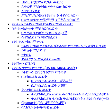
BMC (የጅምላ ሻጋታ ውህድ)
ለቴርሞፕላስቲክስ የተቆረጡ ክሮች
እርጥብ ሂደት
ፖሊፕፒሊን(PP) የተከተፉ ፋይበር ክሮች
በውሃ ውስጥ የሚሟሟ የ PVA ቁሳቁሶች
የተፈጨ የፋይበርግላስ (የፋይበርግላስ ዱቄት)
ባዶ የመስታወት ማይክሮስፌሮች
ባዶ የመስታወት ማይክሮስፌሮች
ሴኖስፌር (ማይክሮስፌር)
የተከተፈ የክር ምንጣፍ
የፋይበርግላስ የተከተፈ ስትራንድ ምንጣፍ ኢሚልሽን ቢንደር
የዱቄት ማያያዣ
የተሰፋ
ያልተሟሉ ፖሊስተር ሙጫ
የተሸመነ ሮቪንግ
የተሰፋ ጥምር ምንጣፍ (ባለብዙ አክሰል ጨርቅ)
የተሸመነ ሮቪንግ ኮምቦ ምንጣፍ
ቢያክሲያል ጨርቅ
ቢያክሲያል ጨርቅ +45°-45°
ቢያክሲያል ጨርቅ 0°90°
ትሪያክሳይያል ጨርቅ
ትሪያአክሲያል ጨርቅ ሎንግቲዱናል ትሪያአክሲያል(0°+45
ትሪያአክሲያል ፋብሪክ ትራንስቨርስ ትራይአክሲያል(+45°9
Quartaxial(0°/+45°/90°/-45°)
ባለአንድ አቅጣጫዊ ጨርቅ