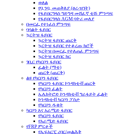
ወለል
የቧንቧ መጠቅለያ (ፀረ-ዝገት)
የፋይበርግላስ ግድግዳ መሸፈኛ ቲሹ ምንጣፍ
የፋይበርግላስ AGM ባትሪ መለያ
በመርፌ የተነፈሰ ምንጣፍ
ባሳልት ፋይበር
ኳርትዝ ፋይበር
ኳርትዝ ፋይበር ጨርቅ
ኳርትዝ ፋይበር የተቆረጡ ክሮች
ኳርትዝ በመርፌ የተለጠፈ ምንጣፍ
ኳርትዝ ፋይበር ክር
ገቢር የካርቦን ፋይበር
ፌልት (ማቴ)
ጨርቅ (ጨርቅ)
ልዩ የካርቦን ፋይበር
የካርቦን ፋይበር ኮንዳክቲቭ ጨርቅ
የካርቦን ፌልት
ኤሌክትሮድ ኮንዳክቲቭ ግራፋይት ፌልት
ኮንዳክቲቭ ካርቦን ፓስታ
የካርቦን ዱቄት
ካርቦን እና አራሚድ ፋይበር
የካርቦን ፋይበር
የአራሚድ ፋይበር
የFRP ምርቶች
የኤፍአርፒ ሪባር/መልሕቅ