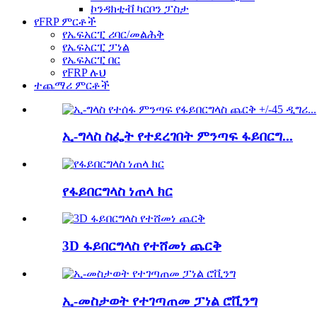
ኮንዳክቲቭ ካርቦን ፓስታ
የFRP ምርቶች
የኤፍአርፒ ሪባር/መልሕቅ
የኤፍአርፒ ፓነል
የኤፍአርፒ በር
የFRP ሉህ
ተጨማሪ ምርቶች
ኢ-ግላስ ስፌት የተደረገበት ምንጣፍ ፋይበርግ...
የፋይበርግላስ ነጠላ ክር
3D ፋይበርግላስ የተሸመነ ጨርቅ
ኢ-መስታወት የተገጣጠመ ፓነል ሮቪንግ