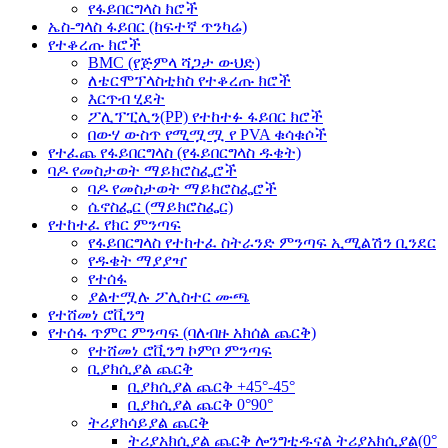
የፋይበርግላስ ክሮች
ኤስ-ግላስ ፋይበር (ከፍተኛ ጥንካሬ)
የተቆረጡ ክሮች
BMC (የጅምላ ሻጋታ ውህድ)
ለቴርሞፕላስቲክስ የተቆረጡ ክሮች
እርጥብ ሂደት
ፖሊፕፒሊን(PP) የተከተፉ ፋይበር ክሮች
በውሃ ውስጥ የሚሟሟ የ PVA ቁሳቁሶች
የተፈጨ የፋይበርግላስ (የፋይበርግላስ ዱቄት)
ባዶ የመስታወት ማይክሮስፌሮች
ባዶ የመስታወት ማይክሮስፌሮች
ሴኖስፌር (ማይክሮስፌር)
የተከተፈ የክር ምንጣፍ
የፋይበርግላስ የተከተፈ ስትራንድ ምንጣፍ ኢሚልሽን ቢንደር
የዱቄት ማያያዣ
የተሰፋ
ያልተሟሉ ፖሊስተር ሙጫ
የተሸመነ ሮቪንግ
የተሰፋ ጥምር ምንጣፍ (ባለብዙ አክሰል ጨርቅ)
የተሸመነ ሮቪንግ ኮምቦ ምንጣፍ
ቢያክሲያል ጨርቅ
ቢያክሲያል ጨርቅ +45°-45°
ቢያክሲያል ጨርቅ 0°90°
ትሪያክሳይያል ጨርቅ
ትሪያአክሲያል ጨርቅ ሎንግቲዱናል ትሪያአክሲያል(0°