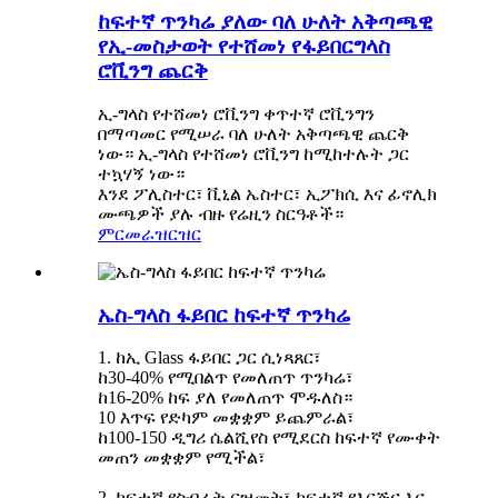
ከፍተኛ ጥንካሬ ያለው ባለ ሁለት አቅጣጫዊ
የኢ-መስታወት የተሸመነ የፋይበርግላስ
ሮቪንግ ጨርቅ
ኢ-ግላስ የተሸመነ ሮቪንግ ቀጥተኛ ሮቪንግን
በማጣመር የሚሠራ ባለ ሁለት አቅጣጫዊ ጨርቅ
ነው። ኢ-ግላስ የተሸመነ ሮቪንግ ከሚከተሉት ጋር
ተኳሃኝ ነው።
እንደ ፖሊስተር፣ ቪኒል ኤስተር፣ ኢፖክሲ እና ፊኖሊክ
ሙጫዎች ያሉ ብዙ የሬዚን ስርዓቶች።
ምርመራ
ዝርዝር
ኤስ-ግላስ ፋይበር ከፍተኛ ጥንካሬ
1. ከኢ Glass ፋይበር ጋር ሲነጻጸር፣
ከ30-40% የሚበልጥ የመለጠጥ ጥንካሬ፣
ከ16-20% ከፍ ያለ የመለጠጥ ሞዱለስ።
10 እጥፍ የድካም መቋቋም ይጨምራል፣
ከ100-150 ዲግሪ ሴልሺየስ የሚደርስ ከፍተኛ የሙቀት
መጠን መቋቋም የሚችል፣
2. ከፍተኛ የስብራት ርዝመት፣ ከፍተኛ የእርጅና እና