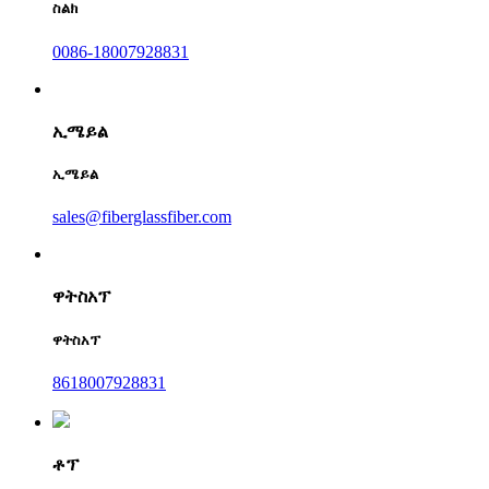
ስልክ
0086-18007928831
ኢሜይል
ኢሜይል
sales@fiberglassfiber.com
ዋትስአፕ
ዋትስአፕ
8618007928831
ቶፕ