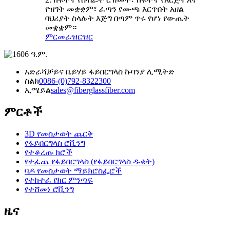
የዝገት መቋቋም፣ ፈጣን የሙጫ እርጥበት አዘል
ባህሪያት ስላሉት እጅግ በጣም ጥሩ የሆነ የውጤት
መቋቋም።
ምርመራ
ዝርዝር
አድራሻ
ቻይና ቤይሃይ ፋይበርግላስ ኩባንያ ሊሚትድ
ስልክ
0086-(0)792-8322300
ኢሜይል
sales@fiberglassfiber.com
ምርቶች
3D የመስታወት ጨርቅ
የፋይበርግላስ ሮቪንግ
የተቆረጡ ክሮች
የተፈጨ የፋይበርግላስ (የፋይበርግላስ ዱቄት)
ባዶ የመስታወት ማይክሮስፌሮች
የተከተፈ የክር ምንጣፍ
የተሸመነ ሮቪንግ
ዜና