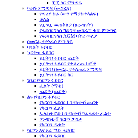
ፒፒ ኮር ምንጣፍ
የቲሹ ምንጣፍ (መጋረጃ)
የጣሪያ ስራ (ውሃ የማያስተላልፍ)
ወለል
የቧንቧ መጠቅለያ (ፀረ-ዝገት)
የፋይበርግላስ ግድግዳ መሸፈኛ ቲሹ ምንጣፍ
የፋይበርግላስ AGM ባትሪ መለያ
በመርፌ የተነፈሰ ምንጣፍ
ባሳልት ፋይበር
ኳርትዝ ፋይበር
ኳርትዝ ፋይበር ጨርቅ
ኳርትዝ ፋይበር የተቆረጡ ክሮች
ኳርትዝ በመርፌ የተለጠፈ ምንጣፍ
ኳርትዝ ፋይበር ክር
ገቢር የካርቦን ፋይበር
ፌልት (ማቴ)
ጨርቅ (ጨርቅ)
ልዩ የካርቦን ፋይበር
የካርቦን ፋይበር ኮንዳክቲቭ ጨርቅ
የካርቦን ፌልት
ኤሌክትሮድ ኮንዳክቲቭ ግራፋይት ፌልት
ኮንዳክቲቭ ካርቦን ፓስታ
የካርቦን ዱቄት
ካርቦን እና አራሚድ ፋይበር
የካርቦን ፋይበር