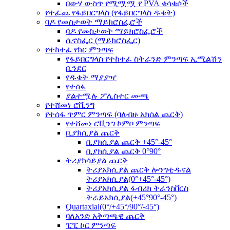
በውሃ ውስጥ የሚሟሟ የ PVA ቁሳቁሶች
የተፈጨ የፋይበርግላስ (የፋይበርግላስ ዱቄት)
ባዶ የመስታወት ማይክሮስፌሮች
ባዶ የመስታወት ማይክሮስፌሮች
ሴኖስፌር (ማይክሮስፌር)
የተከተፈ የክር ምንጣፍ
የፋይበርግላስ የተከተፈ ስትራንድ ምንጣፍ ኢሚልሽን
ቢንደር
የዱቄት ማያያዣ
የተሰፋ
ያልተሟሉ ፖሊስተር ሙጫ
የተሸመነ ሮቪንግ
የተሰፋ ጥምር ምንጣፍ (ባለብዙ አክሰል ጨርቅ)
የተሸመነ ሮቪንግ ኮምቦ ምንጣፍ
ቢያክሲያል ጨርቅ
ቢያክሲያል ጨርቅ +45°-45°
ቢያክሲያል ጨርቅ 0°90°
ትሪያክሳይያል ጨርቅ
ትሪያአክሲያል ጨርቅ ሎንግቲዱናል
ትሪያአክሲያል(0°+45°-45°)
ትሪያአክሲያል ፋብሪክ ትራንስቨርስ
ትራይአክሲያል(+45°90°-45°)
Quartaxial(0°/+45°/90°/-45°)
ባለአንድ አቅጣጫዊ ጨርቅ
ፒፒ ኮር ምንጣፍ