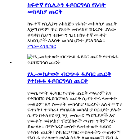
ከፍተኛ የሲሊኮን ፋይበርግላስ የእሳት
መከላከያ ጨርቅ
ከፍተኛ የሲሊኮን ኦክስጅን የእሳት መከላከያ ጨርቅ
እጅግ በጣም ጥሩ የእሳት መከላከያ ባህሪያት ያለው
ቁሳቁስ ሲሆን ብዙውን ጊዜ በከፍተኛ ሙቀት
አካባቢዎች ለእሳት መከላከያነት ያገለግላል።
ምርመራ
ዝርዝር
የኢ-መስታወት ብርጭቆ ፋይበር ጨርቅ
የተስፋፋ ፋይበርግላስ ጨርቅ
የመስታወት ፋይበር የተሰፋ ጨርቅ ወፍራም እና
የተሸበሸበ የፋይበርግላስ ጨርቅ ሲሆን ጥሩ የሙቀት
መቋቋም እና የሙቀት መከላከያ ባህሪያት አሉት። ጥሩ
ፍጥነት፣ ጥንካሬ፣ የነበልባል መከላከያ ባህሪያት ያሉት
ሲሆን በተለያዩ የቧንቧ መስመር ማሸጊያዎች እና
የሙቀት መከላከያ ፕሮጀክቶች ውስጥ ጥቅም ላይ
ይውላል። በማጣሪያ ውስጥ የመስታወት ፋይበር
የተሰፋ ጨርቅ፣ የተዘረጋ የክር መስፋፋትን መጠቀም፣
የአቧራ ቀረጻውን ወለል ስፋት ለመጨመር፣ የአቧራ