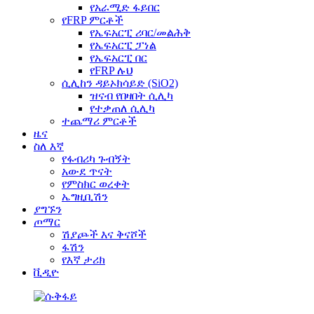
የአራሚድ ፋይበር
የFRP ምርቶች
የኤፍአርፒ ሪባር/መልሕቅ
የኤፍአርፒ ፓነል
የኤፍአርፒ በር
የFRP ሉህ
ሲሊከን ዳይኦክሳይድ (SiO2)
ዝናብ የበዛበት ሲሊካ
የተቃጠለ ሲሊካ
ተጨማሪ ምርቶች
ዜና
ስለ እኛ
የፋብሪካ ጉብኝት
አውደ ጥናት
የምስክር ወረቀት
ኤግዚቢሽን
ያግኙን
ጦማር
ሽያጮች እና ቅናሾች
ፋሽን
የእኛ ታሪክ
ቪዲዮ