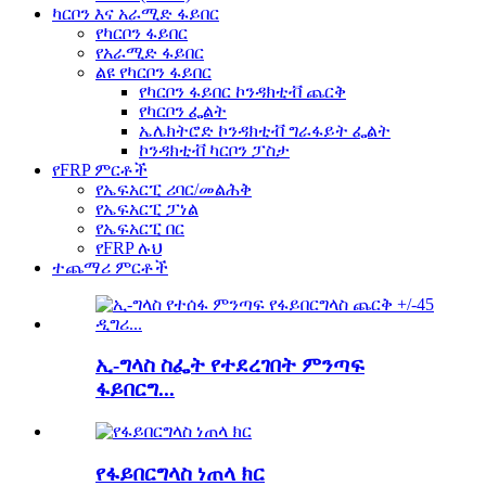
ካርቦን እና አራሚድ ፋይበር
የካርቦን ፋይበር
የአራሚድ ፋይበር
ልዩ የካርቦን ፋይበር
የካርቦን ፋይበር ኮንዳክቲቭ ጨርቅ
የካርቦን ፌልት
ኤሌክትሮድ ኮንዳክቲቭ ግራፋይት ፌልት
ኮንዳክቲቭ ካርቦን ፓስታ
የFRP ምርቶች
የኤፍአርፒ ሪባር/መልሕቅ
የኤፍአርፒ ፓነል
የኤፍአርፒ በር
የFRP ሉህ
ተጨማሪ ምርቶች
ኢ-ግላስ ስፌት የተደረገበት ምንጣፍ
ፋይበርግ...
የፋይበርግላስ ነጠላ ክር