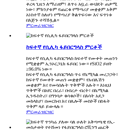
ቀረጻ ጊዜን ለማራዘም፣ ለጥሩ አቧራ ውህደት ጠቃሚ
ነው፣ ምክንያቱም የጨርቁ የማጣሪያ መቋቋም አቅም
አነስተኛ ስለሆነ የማጣሪያ ቅልጥፍናው እና ፍጥነቱ
በእጅጉ ተሻሽሏል።
ምርመራ
ዝርዝር
ከፍተኛ የሲሊካ ፋይበርግላስ ምርቶች
ከፍተኛ የሲሊካ ፋይበርግላስ ከፍተኛ የሙቀት መጠንን
የሚቋቋም ኢንኦርጋኒክ ፋይበር ነው። የSiO2 ይዘት
≥96.0% ነው።
ከፍተኛ የሲሊካ ፋይበርግላስ ጥሩ የኬሚካል መረጋጋት፣
ከፍተኛ የሙቀት መጠን መቋቋም፣ የአብሌሽን
መቋቋም እና የመሳሰሉት ጥቅሞች አሉት። እነዚህ
ጥቅሞች በአየር በረራ፣ በብረታ ብረት፣ በኬሚካል
ኢንዱስትሪ፣ በግንባታ ቁሳቁሶች፣ በእሳት አደጋ
መከላከያ፣ በመርከብ እና በሌሎች መስኮች በስፋት
ጥቅም ላይ ይውላሉ።
ምርመራ
ዝርዝር