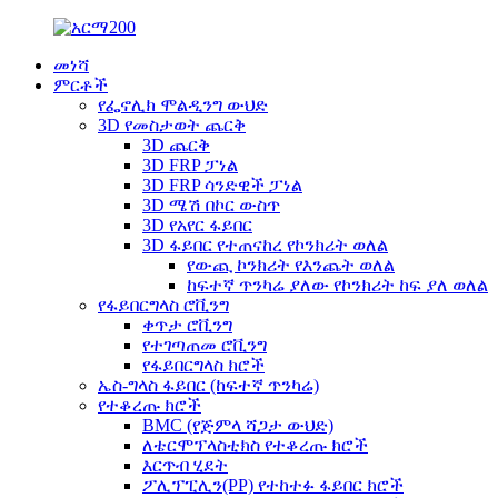
መነሻ
ምርቶች
የፌኖሊክ ሞልዲንግ ውህድ
3D የመስታወት ጨርቅ
3D ጨርቅ
3D FRP ፓነል
3D FRP ሳንድዊች ፓነል
3D ሜሽ በኮር ውስጥ
3D የአየር ፋይበር
3D ፋይበር የተጠናከረ የኮንክሪት ወለል
የውጪ ኮንክሪት የእንጨት ወለል
ከፍተኛ ጥንካሬ ያለው የኮንክሪት ከፍ ያለ ወለል
የፋይበርግላስ ሮቪንግ
ቀጥታ ሮቪንግ
የተገጣጠመ ሮቪንግ
የፋይበርግላስ ክሮች
ኤስ-ግላስ ፋይበር (ከፍተኛ ጥንካሬ)
የተቆረጡ ክሮች
BMC (የጅምላ ሻጋታ ውህድ)
ለቴርሞፕላስቲክስ የተቆረጡ ክሮች
እርጥብ ሂደት
ፖሊፕፒሊን(PP) የተከተፉ ፋይበር ክሮች