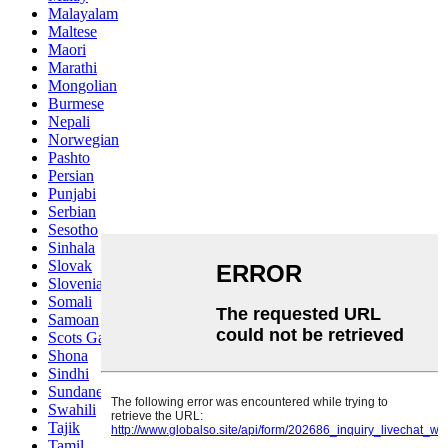
Malayalam
Maltese
Maori
Marathi
Mongolian
Burmese
Nepali
Norwegian
Pashto
Persian
Punjabi
Serbian
Sesotho
Sinhala
Slovak
Slovenian
Somali
Samoan
Scots Gaelic
Shona
Sindhi
Sundanese
Swahili
Tajik
Tamil