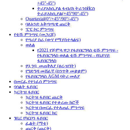
+45°-45°)
ትሪያአክሲያል ፋብሪክ ትራንስቨርስ
ትራይአክሲያል(+45°90°-45°)
Quartaxial(0°/+45°/90°/-45°)
ባለአንድ አቅጣጫዊ ጨርቅ
ፒፒ ኮር ምንጣፍ
የቲሹ ምንጣፍ (መጋረጃ)
የጣሪያ ስራ (ውሃ የማያስተላልፍ)
ወለል
የ2021 የጅምላ ዋጋ የፋይበርግላስ ቲሹ ምንጣፍ -
የፋይበርግላስ ወለል ቲሹ ምንጣፍ - የቤይሃይ
ፋይበርግላስ
የቧንቧ መጠቅለያ (ፀረ-ዝገት)
የግድግዳ መሸፈኛ (ስንጥቅ መቋቋም)
የፋይበርግላስ AGM ባትሪ መለያ
በመርፌ የተነፈሰ ምንጣፍ
ባሳልት ፋይበር
ኳርትዝ ፋይበር
ኳርትዝ ፋይበር ጨርቅ
ኳርትዝ ፋይበር የተቆረጡ ክሮች
ኳርትዝ በመርፌ የተለጠፈ ምንጣፍ
ኳርትዝ ፋይበር ክር
ገቢር የካርቦን ፋይበር
ፌልት (ማቴ)
ጨርቅ (ጨርቅ)