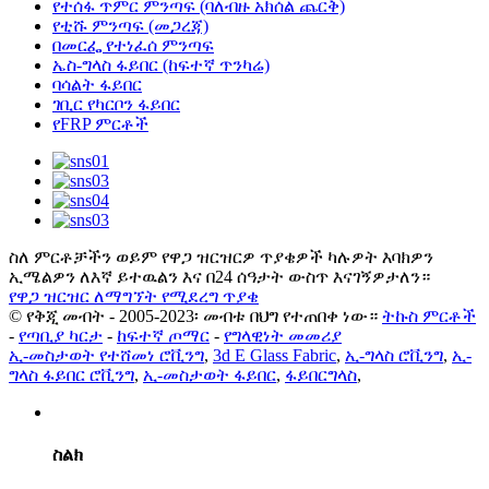
የተሰፋ ጥምር ምንጣፍ (ባለብዙ አክሰል ጨርቅ)
የቲሹ ምንጣፍ (መጋረጃ)
በመርፌ የተነፈሰ ምንጣፍ
ኤስ-ግላስ ፋይበር (ከፍተኛ ጥንካሬ)
ባሳልት ፋይበር
ገቢር የካርቦን ፋይበር
የFRP ምርቶች
ስለ ምርቶቻችን ወይም የዋጋ ዝርዝርዎ ጥያቄዎች ካሉዎት እባክዎን
ኢሜልዎን ለእኛ ይተዉልን እና በ24 ሰዓታት ውስጥ እናገኝዎታለን።
የዋጋ ዝርዝር ለማግኘት የሚደረግ ጥያቄ
© የቅጂ መብት - 2005-2023፡ መብቱ በህግ የተጠበቀ ነው።
ትኩስ ምርቶች
-
የጣቢያ ካርታ
-
ከፍተኛ ጦማር
-
የግላዊነት መመሪያ
ኢ-መስታወት የተሸመነ ሮቪንግ
,
3d E Glass Fabric
,
ኢ-ግላስ ሮቪንግ
,
ኢ-
ግላስ ፋይበር ሮቪንግ
,
ኢ-መስታወት ፋይበር
,
ፋይበርግላስ
,
ስልክ