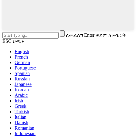
ለመፈለግ Enter ወይም ለመዝጋት
ESC ይጫኑ
English
French
German
Portuguese
Spanish
Russian
Japanese
Korean
Arabic
Irish
Greek
Turkish
Italian
Danish
Romanian
Indonesian