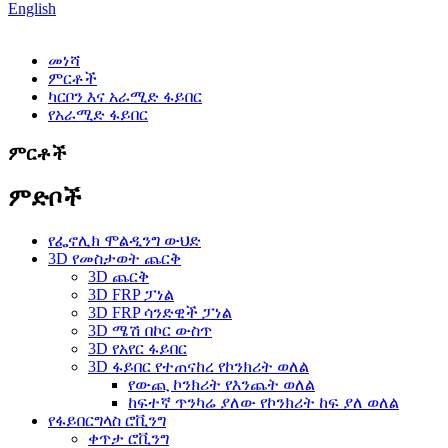
English
መነሻ
ምርቶች
ካርቦን እና አራሚድ ፋይበር
የአራሚድ ፋይበር
ምርቶች
ምድቦች
የፌኖሊክ ሞልዲንግ ውህድ
3D የመስታወት ጨርቅ
3D ጨርቅ
3D FRP ፓነል
3D FRP ሳንድዊች ፓነል
3D ሜሽ በኮር ውስጥ
3D የአየር ፋይበር
3D ፋይበር የተጠናከረ የኮንክሪት ወለል
የውጪ ኮንክሪት የእንጨት ወለል
ከፍተኛ ጥንካሬ ያለው የኮንክሪት ከፍ ያለ ወለል
የፋይበርግላስ ሮቪንግ
ቀጥታ ሮቪንግ