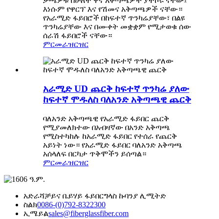
ቃጫዎቹ በሁለት ዋና አቅጣጫዎች ያተኮሩ ናቸው፤
እነሱም የዋርፕ እና የሽመና አቅጣጫዎች ናቸው።
የአራሚድ ፋይበሮች በከፍተኛ ጥንካሬያቸው፣ በልዩ
ጥንካሬያቸው እና በሙቀት መቋቋም የሚታወቁ ሰው
ሰራሽ ፋይበሮች ናቸው።
ምርመራ
ዝርዝር
አራሚድ UD ጨርቅ ከፍተኛ ጥንካሬ ያለው
ከፍተኛ ሞዱለስ ባለአንድ አቅጣጫዊ ጨርቅ
ባለአንድ አቅጣጫዊ የአራሚድ ፋይበር ጨርቅ
የሚያመለክተው በአብዛኛው በአንድ አቅጣጫ
የሚስተካከሉ ከአራሚድ ፋይበር የተሰራ የጨርቅ
አይነት ነው። የአራሚድ ፋይበር ባለአንድ አቅጣጫ
አሰላለፍ በርካታ ጥቅሞችን ይሰጣል።
ምርመራ
ዝርዝር
አድራሻ
ቻይና ቤይሃይ ፋይበርግላስ ኩባንያ ሊሚትድ
ስልክ
0086-(0)792-8322300
ኢሜይል
sales@fiberglassfiber.com