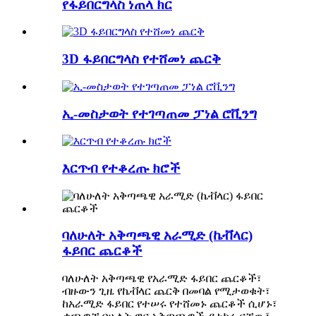
የፋይበርግላስ ነጠላ ክር
3D ፋይበርግላስ የተሸመነ ጨርቅ
ኢ-መስታወት የተገጣጠመ ፓነል ሮቪንግ
እርጥብ የተቆረጡ ክሮች
ባለሁለት አቅጣጫዊ አራሚድ (ኬቭላር)
ፋይበር ጨርቆች
ባለሁለት አቅጣጫዊ የአራሚድ ፋይበር ጨርቆች፣
ብዙውን ጊዜ የኬቭላር ጨርቅ በመባል የሚታወቁት፣
ከአራሚድ ፋይበር የተሠሩ የተሸመኑ ጨርቆች ሲሆኑ፣