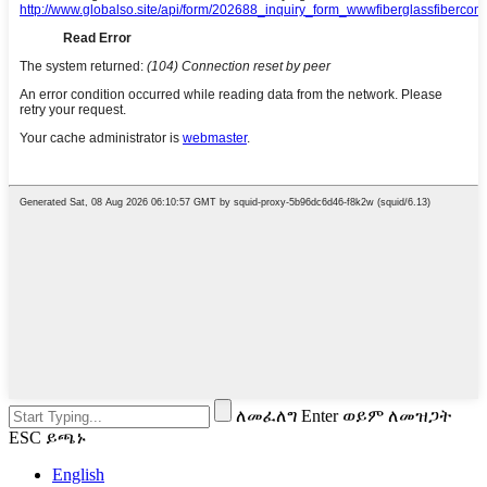
ለመፈለግ Enter ወይም ለመዝጋት
ESC ይጫኑ
English