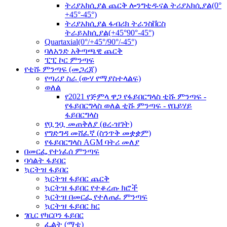
ትሪያአክሲያል ጨርቅ ሎንግቲዱናል ትሪያአክሲያል(0°
+45°-45°)
ትሪያአክሲያል ፋብሪክ ትራንስቨርስ
ትራይአክሲያል(+45°90°-45°)
Quartaxial(0°/+45°/90°/-45°)
ባለአንድ አቅጣጫዊ ጨርቅ
ፒፒ ኮር ምንጣፍ
የቲሹ ምንጣፍ (መጋረጃ)
የጣሪያ ስራ (ውሃ የማያስተላልፍ)
ወለል
የ2021 የጅምላ ዋጋ የፋይበርግላስ ቲሹ ምንጣፍ -
የፋይበርግላስ ወለል ቲሹ ምንጣፍ - የቤይሃይ
ፋይበርግላስ
የቧንቧ መጠቅለያ (ፀረ-ዝገት)
የግድግዳ መሸፈኛ (ስንጥቅ መቋቋም)
የፋይበርግላስ AGM ባትሪ መለያ
በመርፌ የተነፈሰ ምንጣፍ
ባሳልት ፋይበር
ኳርትዝ ፋይበር
ኳርትዝ ፋይበር ጨርቅ
ኳርትዝ ፋይበር የተቆረጡ ክሮች
ኳርትዝ በመርፌ የተለጠፈ ምንጣፍ
ኳርትዝ ፋይበር ክር
ገቢር የካርቦን ፋይበር
ፌልት (ማቴ)