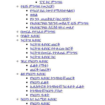
ፒፒ ኮር ምንጣፍ
የቲሹ ምንጣፍ (መጋረጃ)
የጣሪያ ስራ (ውሃ የማያስተላልፍ)
ወለል
የቧንቧ መጠቅለያ (ፀረ-ዝገት)
የፋይበርግላስ ግድግዳ መሸፈኛ ቲሹ ምንጣፍ
የፋይበርግላስ AGM ባትሪ መለያ
በመርፌ የተነፈሰ ምንጣፍ
ባሳልት ፋይበር
ኳርትዝ ፋይበር
ኳርትዝ ፋይበር ጨርቅ
ኳርትዝ ፋይበር የተቆረጡ ክሮች
ኳርትዝ በመርፌ የተለጠፈ ምንጣፍ
ኳርትዝ ፋይበር ክር
ገቢር የካርቦን ፋይበር
ፌልት (ማቴ)
ጨርቅ (ጨርቅ)
ልዩ የካርቦን ፋይበር
የካርቦን ፋይበር ኮንዳክቲቭ ጨርቅ
የካርቦን ፌልት
ኤሌክትሮድ ኮንዳክቲቭ ግራፋይት ፌልት
ኮንዳክቲቭ ካርቦን ፓስታ
የካርቦን ዱቄት
ካርቦን እና አራሚድ ፋይበር
የካርቦን ፋይበር