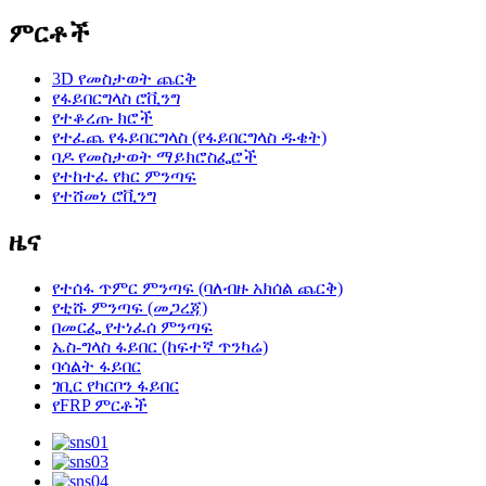
ምርቶች
3D የመስታወት ጨርቅ
የፋይበርግላስ ሮቪንግ
የተቆረጡ ክሮች
የተፈጨ የፋይበርግላስ (የፋይበርግላስ ዱቄት)
ባዶ የመስታወት ማይክሮስፌሮች
የተከተፈ የክር ምንጣፍ
የተሸመነ ሮቪንግ
ዜና
የተሰፋ ጥምር ምንጣፍ (ባለብዙ አክሰል ጨርቅ)
የቲሹ ምንጣፍ (መጋረጃ)
በመርፌ የተነፈሰ ምንጣፍ
ኤስ-ግላስ ፋይበር (ከፍተኛ ጥንካሬ)
ባሳልት ፋይበር
ገቢር የካርቦን ፋይበር
የFRP ምርቶች