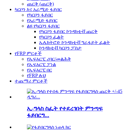
ጨርቅ (ጨርቅ)
ካርቦን እና አራሚድ ፋይበር
የካርቦን ፋይበር
የአራሚድ ፋይበር
ልዩ የካርቦን ፋይበር
የካርቦን ፋይበር ኮንዳክቲቭ ጨርቅ
የካርቦን ፌልት
ኤሌክትሮድ ኮንዳክቲቭ ግራፋይት ፌልት
ኮንዳክቲቭ ካርቦን ፓስታ
የFRP ምርቶች
የኤፍአርፒ ሪባር/መልሕቅ
የኤፍአርፒ ፓነል
የኤፍአርፒ በር
የFRP ሉህ
ተጨማሪ ምርቶች
ኢ-ግላስ ስፌት የተደረገበት ምንጣፍ
ፋይበርግ...