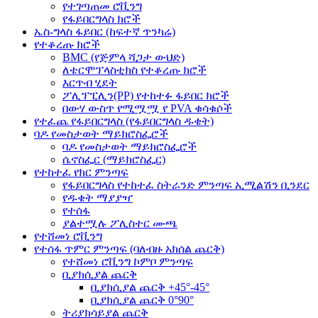
የተገጣጠመ ሮቪንግ
የፋይበርግላስ ክሮች
ኤስ-ግላስ ፋይበር (ከፍተኛ ጥንካሬ)
የተቆረጡ ክሮች
BMC (የጅምላ ሻጋታ ውህድ)
ለቴርሞፕላስቲክስ የተቆረጡ ክሮች
እርጥብ ሂደት
ፖሊፕፒሊን(PP) የተከተፉ ፋይበር ክሮች
በውሃ ውስጥ የሚሟሟ የ PVA ቁሳቁሶች
የተፈጨ የፋይበርግላስ (የፋይበርግላስ ዱቄት)
ባዶ የመስታወት ማይክሮስፌሮች
ባዶ የመስታወት ማይክሮስፌሮች
ሴኖስፌር (ማይክሮስፌር)
የተከተፈ የክር ምንጣፍ
የፋይበርግላስ የተከተፈ ስትራንድ ምንጣፍ ኢሚልሽን ቢንደር
የዱቄት ማያያዣ
የተሰፋ
ያልተሟሉ ፖሊስተር ሙጫ
የተሸመነ ሮቪንግ
የተሰፋ ጥምር ምንጣፍ (ባለብዙ አክሰል ጨርቅ)
የተሸመነ ሮቪንግ ኮምቦ ምንጣፍ
ቢያክሲያል ጨርቅ
ቢያክሲያል ጨርቅ +45°-45°
ቢያክሲያል ጨርቅ 0°90°
ትሪያክሳይያል ጨርቅ