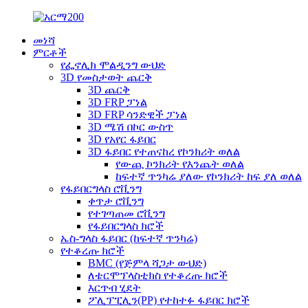
መነሻ
ምርቶች
የፌኖሊክ ሞልዲንግ ውህድ
3D የመስታወት ጨርቅ
3D ጨርቅ
3D FRP ፓነል
3D FRP ሳንድዊች ፓነል
3D ሜሽ በኮር ውስጥ
3D የአየር ፋይበር
3D ፋይበር የተጠናከረ የኮንክሪት ወለል
የውጪ ኮንክሪት የእንጨት ወለል
ከፍተኛ ጥንካሬ ያለው የኮንክሪት ከፍ ያለ ወለል
የፋይበርግላስ ሮቪንግ
ቀጥታ ሮቪንግ
የተገጣጠመ ሮቪንግ
የፋይበርግላስ ክሮች
ኤስ-ግላስ ፋይበር (ከፍተኛ ጥንካሬ)
የተቆረጡ ክሮች
BMC (የጅምላ ሻጋታ ውህድ)
ለቴርሞፕላስቲክስ የተቆረጡ ክሮች
እርጥብ ሂደት
ፖሊፕፒሊን(PP) የተከተፉ ፋይበር ክሮች