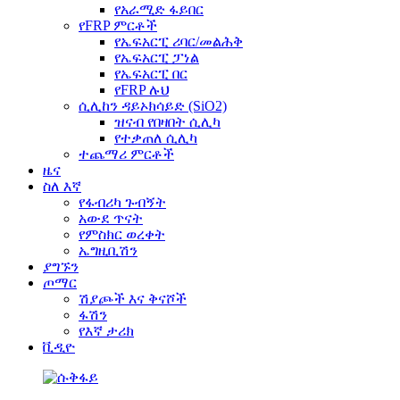
የአራሚድ ፋይበር
የFRP ምርቶች
የኤፍአርፒ ሪባር/መልሕቅ
የኤፍአርፒ ፓነል
የኤፍአርፒ በር
የFRP ሉህ
ሲሊከን ዳይኦክሳይድ (SiO2)
ዝናብ የበዛበት ሲሊካ
የተቃጠለ ሲሊካ
ተጨማሪ ምርቶች
ዜና
ስለ እኛ
የፋብሪካ ጉብኝት
አውደ ጥናት
የምስክር ወረቀት
ኤግዚቢሽን
ያግኙን
ጦማር
ሽያጮች እና ቅናሾች
ፋሽን
የእኛ ታሪክ
ቪዲዮ