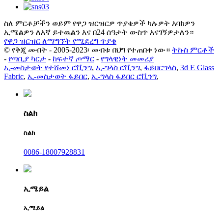
ስለ ምርቶቻችን ወይም የዋጋ ዝርዝርዎ ጥያቄዎች ካሉዎት እባክዎን
ኢሜልዎን ለእኛ ይተዉልን እና በ24 ሰዓታት ውስጥ እናገኝዎታለን።
የዋጋ ዝርዝር ለማግኘት የሚደረግ ጥያቄ
© የቅጂ መብት - 2005-2023፡ መብቱ በህግ የተጠበቀ ነው።
ትኩስ ምርቶች
-
የጣቢያ ካርታ
-
ከፍተኛ ጦማር
-
የግላዊነት መመሪያ
ኢ-መስታወት የተሸመነ ሮቪንግ
,
ኢ-ግላስ ሮቪንግ
,
ፋይበርግላስ
,
3d E Glass
Fabric
,
ኢ-መስታወት ፋይበር
,
ኢ-ግላስ ፋይበር ሮቪንግ
,
ስልክ
ስልክ
0086-18007928831
ኢሜይል
ኢሜይል