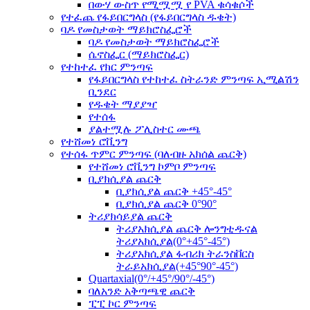
በውሃ ውስጥ የሚሟሟ የ PVA ቁሳቁሶች
የተፈጨ የፋይበርግላስ (የፋይበርግላስ ዱቄት)
ባዶ የመስታወት ማይክሮስፌሮች
ባዶ የመስታወት ማይክሮስፌሮች
ሴኖስፌር (ማይክሮስፌር)
የተከተፈ የክር ምንጣፍ
የፋይበርግላስ የተከተፈ ስትራንድ ምንጣፍ ኢሚልሽን
ቢንደር
የዱቄት ማያያዣ
የተሰፋ
ያልተሟሉ ፖሊስተር ሙጫ
የተሸመነ ሮቪንግ
የተሰፋ ጥምር ምንጣፍ (ባለብዙ አክሰል ጨርቅ)
የተሸመነ ሮቪንግ ኮምቦ ምንጣፍ
ቢያክሲያል ጨርቅ
ቢያክሲያል ጨርቅ +45°-45°
ቢያክሲያል ጨርቅ 0°90°
ትሪያክሳይያል ጨርቅ
ትሪያአክሲያል ጨርቅ ሎንግቲዱናል
ትሪያአክሲያል(0°+45°-45°)
ትሪያአክሲያል ፋብሪክ ትራንስቨርስ
ትራይአክሲያል(+45°90°-45°)
Quartaxial(0°/+45°/90°/-45°)
ባለአንድ አቅጣጫዊ ጨርቅ
ፒፒ ኮር ምንጣፍ