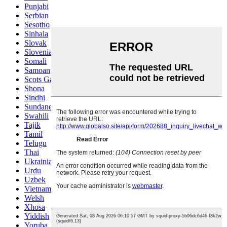
Punjabi
Serbian
Sesotho
Sinhala
Slovak
Slovenian
Somali
Samoan
Scots Gaelic
Shona
Sindhi
Sundanese
Swahili
Tajik
Tamil
Telugu
Thai
Ukrainian
Urdu
Uzbek
Vietnamese
Welsh
Xhosa
Yiddish
Yoruba