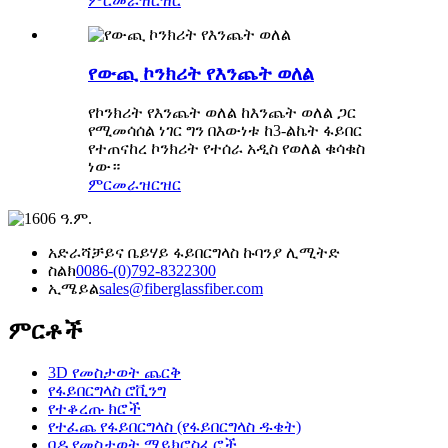
ምርመራ
ዝርዝር
የውጪ ኮንክሪት የእንጨት ወለል
የኮንክሪት የእንጨት ወለል ከእንጨት ወለል ጋር
የሚመሳሰል ነገር ግን በእውነቱ ከ3-ልኬት ፋይበር
የተጠናከረ ኮንክሪት የተሰራ አዲስ የወለል ቁሳቁስ
ነው።
ምርመራ
ዝርዝር
አድራሻ
ቻይና ቤይሃይ ፋይበርግላስ ኩባንያ ሊሚትድ
ስልክ
0086-(0)792-8322300
ኢሜይል
sales@fiberglassfiber.com
ምርቶች
3D የመስታወት ጨርቅ
የፋይበርግላስ ሮቪንግ
የተቆረጡ ክሮች
የተፈጨ የፋይበርግላስ (የፋይበርግላስ ዱቄት)
ባዶ የመስታወት ማይክሮስፌሮች