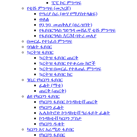
ፒፒ ኮር ምንጣፍ
የቲሹ ምንጣፍ (መጋረጃ)
የጣሪያ ስራ (ውሃ የማያስተላልፍ)
ወለል
የቧንቧ መጠቅለያ (ፀረ-ዝገት)
የፋይበርግላስ ግድግዳ መሸፈኛ ቲሹ ምንጣፍ
የፋይበርግላስ AGM ባትሪ መለያ
በመርፌ የተነፈሰ ምንጣፍ
ባሳልት ፋይበር
ኳርትዝ ፋይበር
ኳርትዝ ፋይበር ጨርቅ
ኳርትዝ ፋይበር የተቆረጡ ክሮች
ኳርትዝ በመርፌ የተለጠፈ ምንጣፍ
ኳርትዝ ፋይበር ክር
ገቢር የካርቦን ፋይበር
ፌልት (ማቴ)
ጨርቅ (ጨርቅ)
ልዩ የካርቦን ፋይበር
የካርቦን ፋይበር ኮንዳክቲቭ ጨርቅ
የካርቦን ፌልት
ኤሌክትሮድ ኮንዳክቲቭ ግራፋይት ፌልት
ኮንዳክቲቭ ካርቦን ፓስታ
የካርቦን ዱቄት
ካርቦን እና አራሚድ ፋይበር
የካርቦን ፋይበር