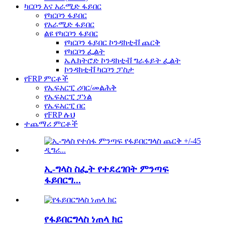
ካርቦን እና አራሚድ ፋይበር
የካርቦን ፋይበር
የአራሚድ ፋይበር
ልዩ የካርቦን ፋይበር
የካርቦን ፋይበር ኮንዳክቲቭ ጨርቅ
የካርቦን ፌልት
ኤሌክትሮድ ኮንዳክቲቭ ግራፋይት ፌልት
ኮንዳክቲቭ ካርቦን ፓስታ
የFRP ምርቶች
የኤፍአርፒ ሪባር/መልሕቅ
የኤፍአርፒ ፓነል
የኤፍአርፒ በር
የFRP ሉህ
ተጨማሪ ምርቶች
ኢ-ግላስ ስፌት የተደረገበት ምንጣፍ
ፋይበርግ...
የፋይበርግላስ ነጠላ ክር