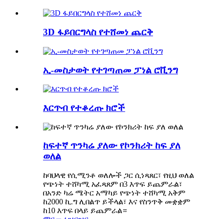
3D ፋይበርግላስ የተሸመነ ጨርቅ
ኢ-መስታወት የተገጣጠመ ፓነል ሮቪንግ
እርጥብ የተቆረጡ ክሮች
ከፍተኛ ጥንካሬ ያለው የኮንክሪት ከፍ ያለ
ወለል
ከባህላዊ የሲሚንቶ ወለሎች ጋር ሲነጻጸር፣ የዚህ ወለል
የጭነት ተሸካሚ አፈጻጸም በ3 እጥፍ ይጨምራል፣
በአንድ ካሬ ሜትር አማካይ የጭነት ተሸካሚ አቅም
ከ2000 ኪ.ግ ሊበልጥ ይችላል፣ እና የስንጥቅ መቋቋም
ከ10 እጥፍ በላይ ይጨምራል።