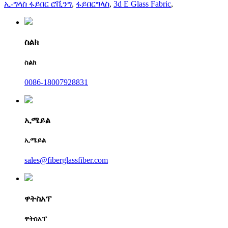
ኢ-ግላስ ፋይበር ሮቪንግ
,
ፋይበርግላስ
,
3d E Glass Fabric
,
ስልክ
ስልክ
0086-18007928831
ኢሜይል
ኢሜይል
sales@fiberglassfiber.com
ዋትስአፕ
ዋትስአፕ