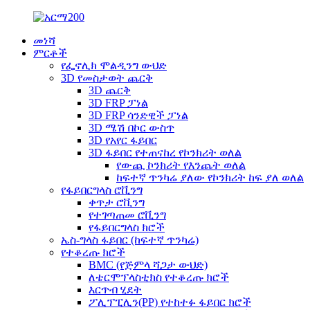
መነሻ
ምርቶች
የፌኖሊክ ሞልዲንግ ውህድ
3D የመስታወት ጨርቅ
3D ጨርቅ
3D FRP ፓነል
3D FRP ሳንድዊች ፓነል
3D ሜሽ በኮር ውስጥ
3D የአየር ፋይበር
3D ፋይበር የተጠናከረ የኮንክሪት ወለል
የውጪ ኮንክሪት የእንጨት ወለል
ከፍተኛ ጥንካሬ ያለው የኮንክሪት ከፍ ያለ ወለል
የፋይበርግላስ ሮቪንግ
ቀጥታ ሮቪንግ
የተገጣጠመ ሮቪንግ
የፋይበርግላስ ክሮች
ኤስ-ግላስ ፋይበር (ከፍተኛ ጥንካሬ)
የተቆረጡ ክሮች
BMC (የጅምላ ሻጋታ ውህድ)
ለቴርሞፕላስቲክስ የተቆረጡ ክሮች
እርጥብ ሂደት
ፖሊፕፒሊን(PP) የተከተፉ ፋይበር ክሮች