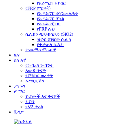
የአራሚድ ፋይበር
የFRP ምርቶች
የኤፍአርፒ ሪባር/መልሕቅ
የኤፍአርፒ ፓነል
የኤፍአርፒ በር
የFRP ሉህ
ሲሊከን ዳይኦክሳይድ (SiO2)
ዝናብ የበዛበት ሲሊካ
የተቃጠለ ሲሊካ
ተጨማሪ ምርቶች
ዜና
ስለ እኛ
የፋብሪካ ጉብኝት
አውደ ጥናት
የምስክር ወረቀት
ኤግዚቢሽን
ያግኙን
ጦማር
ሽያጮች እና ቅናሾች
ፋሽን
የእኛ ታሪክ
ቪዲዮ