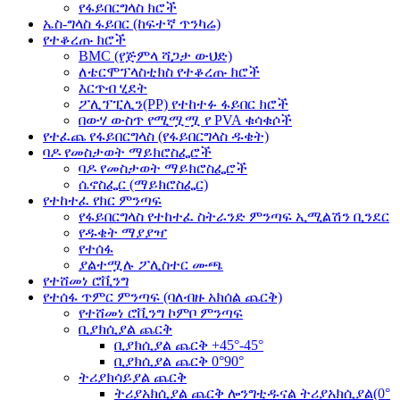
የፋይበርግላስ ክሮች
ኤስ-ግላስ ፋይበር (ከፍተኛ ጥንካሬ)
የተቆረጡ ክሮች
BMC (የጅምላ ሻጋታ ውህድ)
ለቴርሞፕላስቲክስ የተቆረጡ ክሮች
እርጥብ ሂደት
ፖሊፕፒሊን(PP) የተከተፉ ፋይበር ክሮች
በውሃ ውስጥ የሚሟሟ የ PVA ቁሳቁሶች
የተፈጨ የፋይበርግላስ (የፋይበርግላስ ዱቄት)
ባዶ የመስታወት ማይክሮስፌሮች
ባዶ የመስታወት ማይክሮስፌሮች
ሴኖስፌር (ማይክሮስፌር)
የተከተፈ የክር ምንጣፍ
የፋይበርግላስ የተከተፈ ስትራንድ ምንጣፍ ኢሚልሽን ቢንደር
የዱቄት ማያያዣ
የተሰፋ
ያልተሟሉ ፖሊስተር ሙጫ
የተሸመነ ሮቪንግ
የተሰፋ ጥምር ምንጣፍ (ባለብዙ አክሰል ጨርቅ)
የተሸመነ ሮቪንግ ኮምቦ ምንጣፍ
ቢያክሲያል ጨርቅ
ቢያክሲያል ጨርቅ +45°-45°
ቢያክሲያል ጨርቅ 0°90°
ትሪያክሳይያል ጨርቅ
ትሪያአክሲያል ጨርቅ ሎንግቲዱናል ትሪያአክሲያል(0°