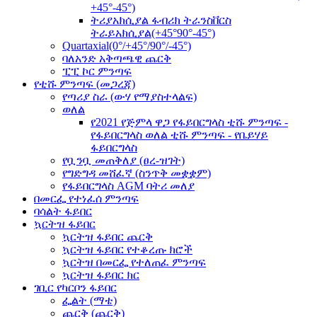
+45°-45°)
ትሪያአክሲያል ፋብሪክ ትራንስቨርስ
ትራይአክሲያል(+45°90°-45°)
Quartaxial(0°/+45°/90°/-45°)
ባለአንድ አቅጣጫዊ ጨርቅ
ፒፒ ኮር ምንጣፍ
የቲሹ ምንጣፍ (መጋረጃ)
የጣሪያ ስራ (ውሃ የማያስተላልፍ)
ወለል
የ2021 የጅምላ ዋጋ የፋይበርግላስ ቲሹ ምንጣፍ -
የፋይበርግላስ ወለል ቲሹ ምንጣፍ - የቤይሃይ
ፋይበርግላስ
የቧንቧ መጠቅለያ (ፀረ-ዝገት)
የግድግዳ መሸፈኛ (ስንጥቅ መቋቋም)
የፋይበርግላስ AGM ባትሪ መለያ
በመርፌ የተነፈሰ ምንጣፍ
ባሳልት ፋይበር
ኳርትዝ ፋይበር
ኳርትዝ ፋይበር ጨርቅ
ኳርትዝ ፋይበር የተቆረጡ ክሮች
ኳርትዝ በመርፌ የተለጠፈ ምንጣፍ
ኳርትዝ ፋይበር ክር
ገቢር የካርቦን ፋይበር
ፌልት (ማቴ)
ጨርቅ (ጨርቅ)