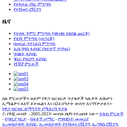
የተከተፈ የክር ምንጣፍ
የተሸመነ ሮቪንግ
ዜና
የተሰፋ ጥምር ምንጣፍ (ባለብዙ አክሰል ጨርቅ)
የቲሹ ምንጣፍ (መጋረጃ)
በመርፌ የተነፈሰ ምንጣፍ
ኤስ-ግላስ ፋይበር (ከፍተኛ ጥንካሬ)
ባሳልት ፋይበር
ገቢር የካርቦን ፋይበር
የFRP ምርቶች
ስለ ምርቶቻችን ወይም የዋጋ ዝርዝርዎ ጥያቄዎች ካሉዎት እባክዎን
ኢሜልዎን ለእኛ ይተዉልን እና በ24 ሰዓታት ውስጥ እናገኝዎታለን።
የዋጋ ዝርዝር ለማግኘት የሚደረግ ጥያቄ
© የቅጂ መብት - 2005-2023፡ መብቱ በህግ የተጠበቀ ነው።
ትኩስ ምርቶች
-
የጣቢያ ካርታ
-
ከፍተኛ ጦማር
-
የግላዊነት መመሪያ
ኢ-መስታወት ፋይበር
,
ኢ-መስታወት የተሸመነ ሮቪንግ
,
ኢ-ግላስ ሮቪንግ
,