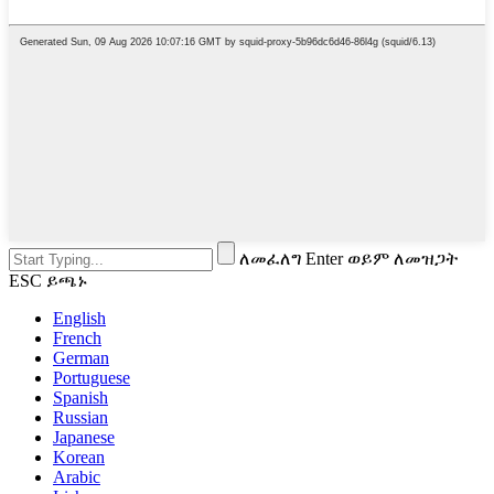
ለመፈለግ Enter ወይም ለመዝጋት
ESC ይጫኑ
English
French
German
Portuguese
Spanish
Russian
Japanese
Korean
Arabic