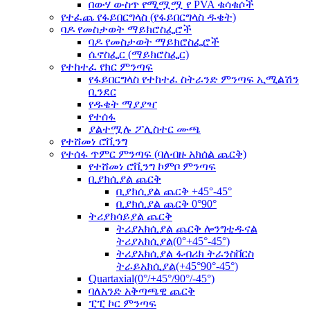
በውሃ ውስጥ የሚሟሟ የ PVA ቁሳቁሶች
የተፈጨ የፋይበርግላስ (የፋይበርግላስ ዱቄት)
ባዶ የመስታወት ማይክሮስፌሮች
ባዶ የመስታወት ማይክሮስፌሮች
ሴኖስፌር (ማይክሮስፌር)
የተከተፈ የክር ምንጣፍ
የፋይበርግላስ የተከተፈ ስትራንድ ምንጣፍ ኢሚልሽን
ቢንደር
የዱቄት ማያያዣ
የተሰፋ
ያልተሟሉ ፖሊስተር ሙጫ
የተሸመነ ሮቪንግ
የተሰፋ ጥምር ምንጣፍ (ባለብዙ አክሰል ጨርቅ)
የተሸመነ ሮቪንግ ኮምቦ ምንጣፍ
ቢያክሲያል ጨርቅ
ቢያክሲያል ጨርቅ +45°-45°
ቢያክሲያል ጨርቅ 0°90°
ትሪያክሳይያል ጨርቅ
ትሪያአክሲያል ጨርቅ ሎንግቲዱናል
ትሪያአክሲያል(0°+45°-45°)
ትሪያአክሲያል ፋብሪክ ትራንስቨርስ
ትራይአክሲያል(+45°90°-45°)
Quartaxial(0°/+45°/90°/-45°)
ባለአንድ አቅጣጫዊ ጨርቅ
ፒፒ ኮር ምንጣፍ