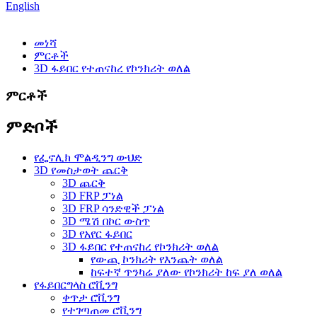
English
መነሻ
ምርቶች
3D ፋይበር የተጠናከረ የኮንክሪት ወለል
ምርቶች
ምድቦች
የፌኖሊክ ሞልዲንግ ውህድ
3D የመስታወት ጨርቅ
3D ጨርቅ
3D FRP ፓነል
3D FRP ሳንድዊች ፓነል
3D ሜሽ በኮር ውስጥ
3D የአየር ፋይበር
3D ፋይበር የተጠናከረ የኮንክሪት ወለል
የውጪ ኮንክሪት የእንጨት ወለል
ከፍተኛ ጥንካሬ ያለው የኮንክሪት ከፍ ያለ ወለል
የፋይበርግላስ ሮቪንግ
ቀጥታ ሮቪንግ
የተገጣጠመ ሮቪንግ