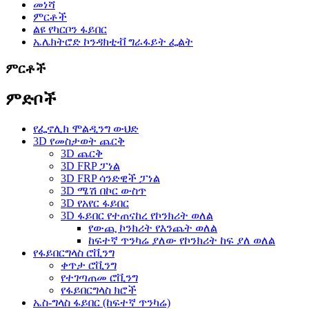
መነሻ
ምርቶች
ልዩ የካርቦን ፋይበር
ኤሌክትሮድ ኮንዳክቲቭ ግራፋይት ፌልት
ምርቶች
ምድቦች
የፌኖሊክ ሞልዲንግ ውህድ
3D የመስታወት ጨርቅ
3D ጨርቅ
3D FRP ፓነል
3D FRP ሳንድዊች ፓነል
3D ሜሽ በኮር ውስጥ
3D የአየር ፋይበር
3D ፋይበር የተጠናከረ የኮንክሪት ወለል
የውጪ ኮንክሪት የእንጨት ወለል
ከፍተኛ ጥንካሬ ያለው የኮንክሪት ከፍ ያለ ወለል
የፋይበርግላስ ሮቪንግ
ቀጥታ ሮቪንግ
የተገጣጠመ ሮቪንግ
የፋይበርግላስ ክሮች
ኤስ-ግላስ ፋይበር (ከፍተኛ ጥንካሬ)