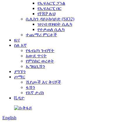
የኤፍአርፒ ፓነል
የኤፍአርፒ በር
የFRP ሉህ
ሲሊከን ዳይኦክሳይድ (SiO2)
ዝናብ የበዛበት ሲሊካ
የተቃጠለ ሲሊካ
ተጨማሪ ምርቶች
ዜና
ስለ እኛ
የፋብሪካ ጉብኝት
አውደ ጥናት
የምስክር ወረቀት
ኤግዚቢሽን
ያግኙን
ጦማር
ሽያጮች እና ቅናሾች
ፋሽን
የእኛ ታሪክ
ቪዲዮ
English