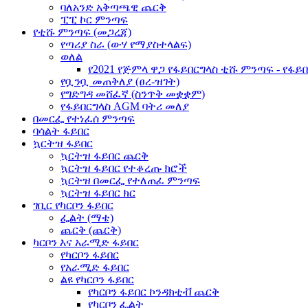
ባለአንድ አቅጣጫዊ ጨርቅ
ፒፒ ኮር ምንጣፍ
የቲሹ ምንጣፍ (መጋረጃ)
የጣሪያ ስራ (ውሃ የማያስተላልፍ)
ወለል
የ2021 የጅምላ ዋጋ የፋይበርግላስ ቲሹ ምንጣፍ - የፋይ
የቧንቧ መጠቅለያ (ፀረ-ዝገት)
የግድግዳ መሸፈኛ (ስንጥቅ መቋቋም)
የፋይበርግላስ AGM ባትሪ መለያ
በመርፌ የተነፈሰ ምንጣፍ
ባሳልት ፋይበር
ኳርትዝ ፋይበር
ኳርትዝ ፋይበር ጨርቅ
ኳርትዝ ፋይበር የተቆረጡ ክሮች
ኳርትዝ በመርፌ የተለጠፈ ምንጣፍ
ኳርትዝ ፋይበር ክር
ገቢር የካርቦን ፋይበር
ፌልት (ማቴ)
ጨርቅ (ጨርቅ)
ካርቦን እና አራሚድ ፋይበር
የካርቦን ፋይበር
የአራሚድ ፋይበር
ልዩ የካርቦን ፋይበር
የካርቦን ፋይበር ኮንዳክቲቭ ጨርቅ
የካርቦን ፌልት