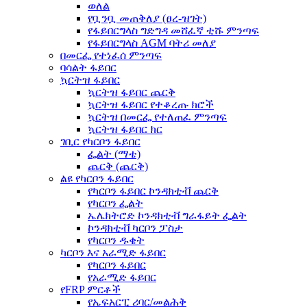
ወለል
የቧንቧ መጠቅለያ (ፀረ-ዝገት)
የፋይበርግላስ ግድግዳ መሸፈኛ ቲሹ ምንጣፍ
የፋይበርግላስ AGM ባትሪ መለያ
በመርፌ የተነፈሰ ምንጣፍ
ባሳልት ፋይበር
ኳርትዝ ፋይበር
ኳርትዝ ፋይበር ጨርቅ
ኳርትዝ ፋይበር የተቆረጡ ክሮች
ኳርትዝ በመርፌ የተለጠፈ ምንጣፍ
ኳርትዝ ፋይበር ክር
ገቢር የካርቦን ፋይበር
ፌልት (ማቴ)
ጨርቅ (ጨርቅ)
ልዩ የካርቦን ፋይበር
የካርቦን ፋይበር ኮንዳክቲቭ ጨርቅ
የካርቦን ፌልት
ኤሌክትሮድ ኮንዳክቲቭ ግራፋይት ፌልት
ኮንዳክቲቭ ካርቦን ፓስታ
የካርቦን ዱቄት
ካርቦን እና አራሚድ ፋይበር
የካርቦን ፋይበር
የአራሚድ ፋይበር
የFRP ምርቶች
የኤፍአርፒ ሪባር/መልሕቅ