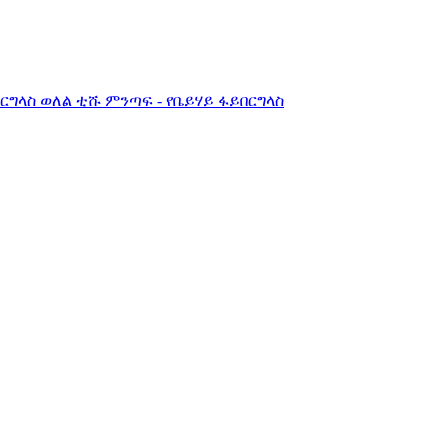
በርግላስ ወለል ቲሹ ምንጣፍ - የቤይሃይ ፋይበርግላስ