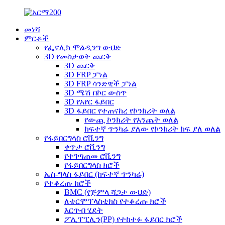
መነሻ
ምርቶች
የፌኖሊክ ሞልዲንግ ውህድ
3D የመስታወት ጨርቅ
3D ጨርቅ
3D FRP ፓነል
3D FRP ሳንድዊች ፓነል
3D ሜሽ በኮር ውስጥ
3D የአየር ፋይበር
3D ፋይበር የተጠናከረ የኮንክሪት ወለል
የውጪ ኮንክሪት የእንጨት ወለል
ከፍተኛ ጥንካሬ ያለው የኮንክሪት ከፍ ያለ ወለል
የፋይበርግላስ ሮቪንግ
ቀጥታ ሮቪንግ
የተገጣጠመ ሮቪንግ
የፋይበርግላስ ክሮች
ኤስ-ግላስ ፋይበር (ከፍተኛ ጥንካሬ)
የተቆረጡ ክሮች
BMC (የጅምላ ሻጋታ ውህድ)
ለቴርሞፕላስቲክስ የተቆረጡ ክሮች
እርጥብ ሂደት
ፖሊፕፒሊን(PP) የተከተፉ ፋይበር ክሮች