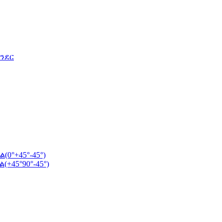
ንደር
0°+45°-45°)
+45°90°-45°)