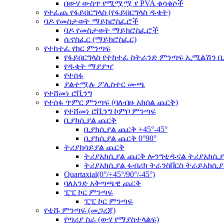
በውሃ ውስጥ የሚሟሟ የ PVA ቁሳቁሶች
የተፈጨ የፋይበርግላስ (የፋይበርግላስ ዱቄት)
ባዶ የመስታወት ማይክሮስፌሮች
ባዶ የመስታወት ማይክሮስፌሮች
ሴኖስፌር (ማይክሮስፌር)
የተከተፈ የክር ምንጣፍ
የፋይበርግላስ የተከተፈ ስትራንድ ምንጣፍ ኢሚልሽን ቢ
የዱቄት ማያያዣ
የተሰፋ
ያልተሟሉ ፖሊስተር ሙጫ
የተሸመነ ሮቪንግ
የተሰፋ ጥምር ምንጣፍ (ባለብዙ አክሰል ጨርቅ)
የተሸመነ ሮቪንግ ኮምቦ ምንጣፍ
ቢያክሲያል ጨርቅ
ቢያክሲያል ጨርቅ +45°-45°
ቢያክሲያል ጨርቅ 0°90°
ትሪያክሳይያል ጨርቅ
ትሪያአክሲያል ጨርቅ ሎንግቲዱናል ትሪያአክሲያል(
ትሪያአክሲያል ፋብሪክ ትራንስቨርስ ትራይአክሲያል(
Quartaxial(0°/+45°/90°/-45°)
ባለአንድ አቅጣጫዊ ጨርቅ
ፒፒ ኮር ምንጣፍ
ፒፒ ኮር ምንጣፍ
የቲሹ ምንጣፍ (መጋረጃ)
የጣሪያ ስራ (ውሃ የማያስተላልፍ)