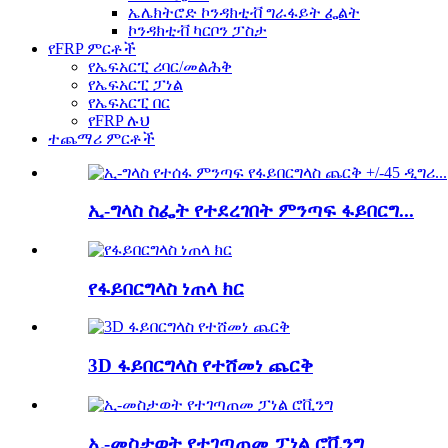
ኤሌክትሮድ ኮንዳክቲቭ ግራፋይት ፌልት
ኮንዳክቲቭ ካርቦን ፓስታ
የFRP ምርቶች
የኤፍአርፒ ሪባር/መልሕቅ
የኤፍአርፒ ፓነል
የኤፍአርፒ በር
የFRP ሉህ
ተጨማሪ ምርቶች
ኢ-ግላስ ስፌት የተደረገበት ምንጣፍ ፋይበርግ...
የፋይበርግላስ ነጠላ ክር
3D ፋይበርግላስ የተሸመነ ጨርቅ
ኢ-መስታወት የተገጣጠመ ፓነል ሮቪንግ