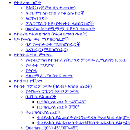
የተቆረጡ ክሮች
BMC (የጅምላ ሻጋታ ውህድ)
ለቴርሞፕላስቲክስ የተቆረጡ ክሮች
እርጥብ ሂደት
ፖሊፕፒሊን(PP) የተከተፉ ፋይበር ክሮች
በውሃ ውስጥ የሚሟሟ የ PVA ቁሳቁሶች
የተፈጨ የፋይበርግላስ (የፋይበርግላስ ዱቄት)
ባዶ የመስታወት ማይክሮስፌሮች
ባዶ የመስታወት ማይክሮስፌሮች
ሴኖስፌር (ማይክሮስፌር)
የተከተፈ የክር ምንጣፍ
የፋይበርግላስ የተከተፈ ስትራንድ ምንጣፍ ኢሚልሽን ቢንደር
የዱቄት ማያያዣ
የተሰፋ
ያልተሟሉ ፖሊስተር ሙጫ
የተሸመነ ሮቪንግ
የተሰፋ ጥምር ምንጣፍ (ባለብዙ አክሰል ጨርቅ)
የተሸመነ ሮቪንግ ኮምቦ ምንጣፍ
ቢያክሲያል ጨርቅ
ቢያክሲያል ጨርቅ +45°-45°
ቢያክሲያል ጨርቅ 0°90°
ትሪያክሳይያል ጨርቅ
ትሪያአክሲያል ጨርቅ ሎንግቲዱናል ትሪያአክሲያል(0°+45
ትሪያአክሲያል ፋብሪክ ትራንስቨርስ ትራይአክሲያል(+45°9
Quartaxial(0°/+45°/90°/-45°)