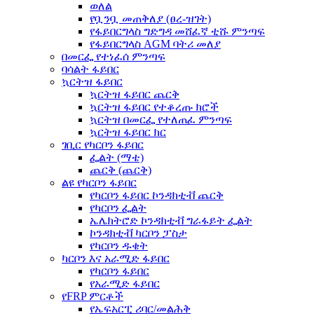
ወለል
የቧንቧ መጠቅለያ (ፀረ-ዝገት)
የፋይበርግላስ ግድግዳ መሸፈኛ ቲሹ ምንጣፍ
የፋይበርግላስ AGM ባትሪ መለያ
በመርፌ የተነፈሰ ምንጣፍ
ባሳልት ፋይበር
ኳርትዝ ፋይበር
ኳርትዝ ፋይበር ጨርቅ
ኳርትዝ ፋይበር የተቆረጡ ክሮች
ኳርትዝ በመርፌ የተለጠፈ ምንጣፍ
ኳርትዝ ፋይበር ክር
ገቢር የካርቦን ፋይበር
ፌልት (ማቴ)
ጨርቅ (ጨርቅ)
ልዩ የካርቦን ፋይበር
የካርቦን ፋይበር ኮንዳክቲቭ ጨርቅ
የካርቦን ፌልት
ኤሌክትሮድ ኮንዳክቲቭ ግራፋይት ፌልት
ኮንዳክቲቭ ካርቦን ፓስታ
የካርቦን ዱቄት
ካርቦን እና አራሚድ ፋይበር
የካርቦን ፋይበር
የአራሚድ ፋይበር
የFRP ምርቶች
የኤፍአርፒ ሪባር/መልሕቅ