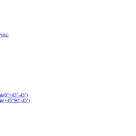
ንደር
0°+45°-45°)
+45°90°-45°)