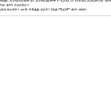
ሚከላከል፣ እንዳይሰነጠቅ እና እንዳይጨመቅ የሚያደርግ፣ የሃይድሮኤሌክትሪክ ግ
ንቶ ቱቦን ያጠናክሩ።
ብ ወረቀት፣ ሙቅ ጥቅልል ​​ብረት፣ የአሉሚኒየም ቱቦ፣ ወዘተ.