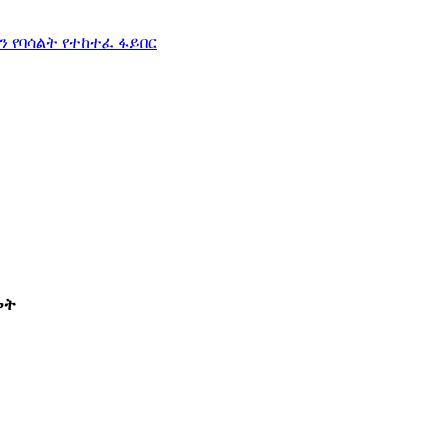
ን የባሳልት የተከተፈ ፋይበር
መት