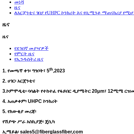
መነሻ
ዜና
ለአርጀንቲና ገበያ የUHPC ኮንክሪት እና የሲሚንቶ ማጠናከሪያ የሚሆ
ዜና
ዜና
የደንበኛ መያዣዎች
የምርት ዜና
የኢንዱስትሪ ዜና
th
1. የመጫኛ ቀን፡ ግንቦት፣ 5
,2023
2. ሀገር፡ አርጀንቲና
3.ኮምሞዲቲ፡ ባሳልት የተከተፈ የፋይበር ዲያሜትር 20μm፣ 12ሚሜ ርዝ
4. አጠቃቀም፡ UHPC ኮንክሪት
5. የእውቂያ መረጃ፡
የሽያጭ ሥራ አስኪያጅ፡ ጄሲካ
ኢሜይል፡ sales5@fiberglassfiber,com