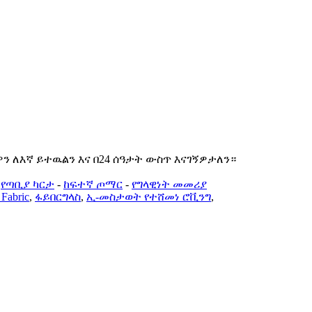
 ለእኛ ይተዉልን እና በ24 ሰዓታት ውስጥ እናገኝዎታለን።
-
የጣቢያ ካርታ
-
ከፍተኛ ጦማር
-
የግላዊነት መመሪያ
 Fabric
,
ፋይበርግላስ
,
ኢ-መስታወት የተሸመነ ሮቪንግ
,