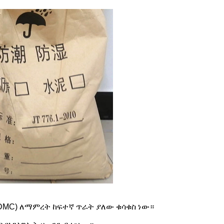
(DMC) ለማምረት ከፍተኛ ጥራት ያለው ቁሳቁስ ነው።