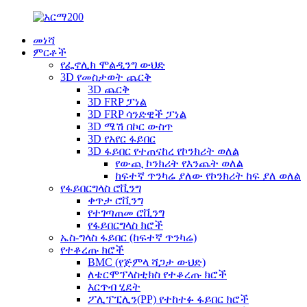
መነሻ
ምርቶች
የፌኖሊክ ሞልዲንግ ውህድ
3D የመስታወት ጨርቅ
3D ጨርቅ
3D FRP ፓነል
3D FRP ሳንድዊች ፓነል
3D ሜሽ በኮር ውስጥ
3D የአየር ፋይበር
3D ፋይበር የተጠናከረ የኮንክሪት ወለል
የውጪ ኮንክሪት የእንጨት ወለል
ከፍተኛ ጥንካሬ ያለው የኮንክሪት ከፍ ያለ ወለል
የፋይበርግላስ ሮቪንግ
ቀጥታ ሮቪንግ
የተገጣጠመ ሮቪንግ
የፋይበርግላስ ክሮች
ኤስ-ግላስ ፋይበር (ከፍተኛ ጥንካሬ)
የተቆረጡ ክሮች
BMC (የጅምላ ሻጋታ ውህድ)
ለቴርሞፕላስቲክስ የተቆረጡ ክሮች
እርጥብ ሂደት
ፖሊፕፒሊን(PP) የተከተፉ ፋይበር ክሮች