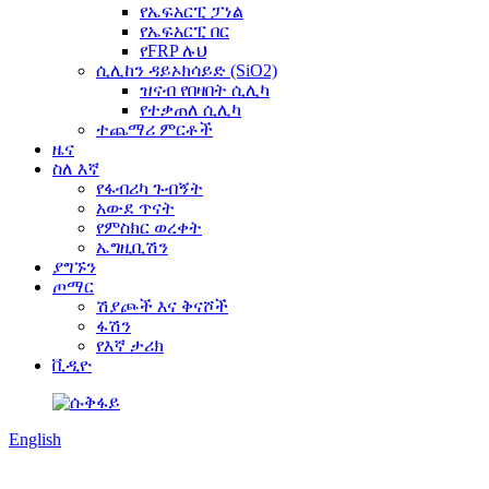
የኤፍአርፒ ፓነል
የኤፍአርፒ በር
የFRP ሉህ
ሲሊከን ዳይኦክሳይድ (SiO2)
ዝናብ የበዛበት ሲሊካ
የተቃጠለ ሲሊካ
ተጨማሪ ምርቶች
ዜና
ስለ እኛ
የፋብሪካ ጉብኝት
አውደ ጥናት
የምስክር ወረቀት
ኤግዚቢሽን
ያግኙን
ጦማር
ሽያጮች እና ቅናሾች
ፋሽን
የእኛ ታሪክ
ቪዲዮ
English