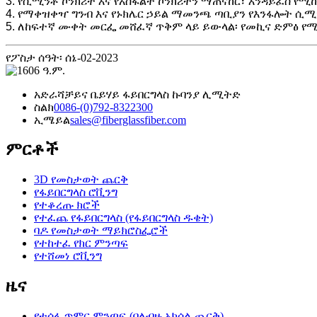
3. የሲሚንቶ ኮንክሪት እና የአስፋልት ኮንክሪትን ማጠናከር፣ እንዳይፈስ የ
4. የማቀዝቀዣ ግንብ እና የኑክሌር ኃይል ማመንጫ ጣቢያን የእንፋሎት ሲሚ
5. ለከፍተኛ ሙቀት መርፌ መሸፈኛ ጥቅም ላይ ይውላል፡ የመኪና ድምፅ የሚስ
የፖስታ ሰዓት፡ ሰኔ-02-2023
አድራሻ
ቻይና ቤይሃይ ፋይበርግላስ ኩባንያ ሊሚትድ
ስልክ
0086-(0)792-8322300
ኢሜይል
sales@fiberglassfiber.com
ምርቶች
3D የመስታወት ጨርቅ
የፋይበርግላስ ሮቪንግ
የተቆረጡ ክሮች
የተፈጨ የፋይበርግላስ (የፋይበርግላስ ዱቄት)
ባዶ የመስታወት ማይክሮስፌሮች
የተከተፈ የክር ምንጣፍ
የተሸመነ ሮቪንግ
ዜና
የተሰፋ ጥምር ምንጣፍ (ባለብዙ አክሰል ጨርቅ)