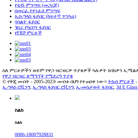
የቲሹ ምንጣፍ (መጋረጃ)
በመርፌ የተነፈሰ ምንጣፍ
ኤስ-ግላስ ፋይበር (ከፍተኛ ጥንካሬ)
ባሳልት ፋይበር
ገቢር የካርቦን ፋይበር
የFRP ምርቶች
ስለ ምርቶቻችን ወይም የዋጋ ዝርዝርዎ ጥያቄዎች ካሉዎት እባክዎን ኢሜልዎን
የዋጋ ዝርዝር ለማግኘት የሚደረግ ጥያቄ
© የቅጂ መብት - 2005-2023፡ መብቱ በህግ የተጠበቀ ነው።
ትኩስ ምርቶች
ኢ-ግላስ ሮቪንግ
,
ኢ-ግላስ ፋይበር ሮቪንግ
,
ኢ-መስታወት ፋይበር
,
3d E Glass
ስልክ
ስልክ
0086-18007928831