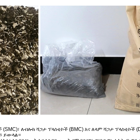
(SMC)፣ ለብሎክ ሻጋታ ፕላስቲኮች (BMC) እና ለላም ሻጋታ ፕላስቲኮች 
ላይ ይውላል።