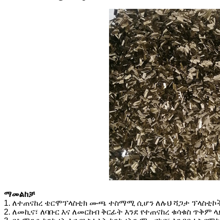
ማመልከቻ
1. ለተጠናከረ ቴርሞፕላስቲክ ሙጫ ተስማሚ ሲሆን ለሉህ ሻጋታ ፕላስቲኮች 
2. ለመኪና፣ ለባቡር እና ለመርከብ ቅርፊት እንደ የተጠናከረ ቁሳቁስ ጥቅም 