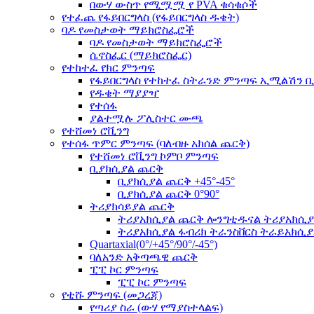
በውሃ ውስጥ የሚሟሟ የ PVA ቁሳቁሶች
የተፈጨ የፋይበርግላስ (የፋይበርግላስ ዱቄት)
ባዶ የመስታወት ማይክሮስፌሮች
ባዶ የመስታወት ማይክሮስፌሮች
ሴኖስፌር (ማይክሮስፌር)
የተከተፈ የክር ምንጣፍ
የፋይበርግላስ የተከተፈ ስትራንድ ምንጣፍ ኢሚልሽን ቢ
የዱቄት ማያያዣ
የተሰፋ
ያልተሟሉ ፖሊስተር ሙጫ
የተሸመነ ሮቪንግ
የተሰፋ ጥምር ምንጣፍ (ባለብዙ አክሰል ጨርቅ)
የተሸመነ ሮቪንግ ኮምቦ ምንጣፍ
ቢያክሲያል ጨርቅ
ቢያክሲያል ጨርቅ +45°-45°
ቢያክሲያል ጨርቅ 0°90°
ትሪያክሳይያል ጨርቅ
ትሪያአክሲያል ጨርቅ ሎንግቲዱናል ትሪያአክሲያል(
ትሪያአክሲያል ፋብሪክ ትራንስቨርስ ትራይአክሲያል(
Quartaxial(0°/+45°/90°/-45°)
ባለአንድ አቅጣጫዊ ጨርቅ
ፒፒ ኮር ምንጣፍ
ፒፒ ኮር ምንጣፍ
የቲሹ ምንጣፍ (መጋረጃ)
የጣሪያ ስራ (ውሃ የማያስተላልፍ)