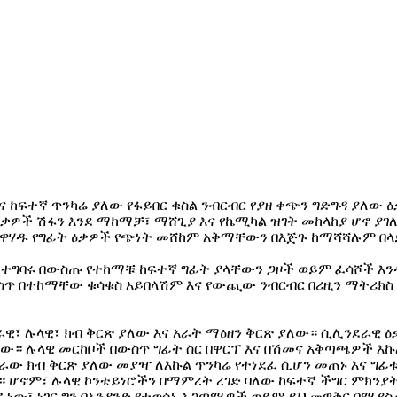
እና ከፍተኛ ጥንካሬ ያለው የፋይበር ቁስል ንብርብር የያዘ ቀጭን ግድግዳ ያለው
 ዕቃዎች ሽፋን እንደ ማከማቻ፣ ማሸጊያ እና የኬሚካል ዝገት መከላከያ ሆኖ ያገ
የተዋሃዱ የግፊት ዕቃዎች የጭነት መሸከም አቅማቸውን በእጅጉ ከማሻሻሉም በላይ
ዋና ተግባሩ በውስጡ የተከማቹ ከፍተኛ ግፊት ያላቸውን ጋዞች ወይም ፈሳሾች እ
ስጥ በተከማቸው ቁሳቁስ አይበላሽም እና የውጪው ንብርብር በሪዚን ማትሪክስ የ
ዊ፣ ሉላዊ፣ ክብ ቅርጽ ያለው እና አራት ማዕዘን ቅርጽ ያለው። ሲሊንደራዊ ዕቃ
ቸው። ሉላዊ መርከቦች በውስጥ ግፊት ስር በዋርፕ እና በሽመና አቅጣጫዎች እ
ራው ክብ ቅርጽ ያለው መያዣ ለእኩል ጥንካሬ የተነደፈ ሲሆን መጠኑ እና ግፊቱ
 ሆኖም፣ ሉላዊ ኮንቴይነሮችን በማምረት ረገድ ባለው ከፍተኛ ችግር ምክንያ
 ነው፣ ነገር ግን በአንዳንድ የተወሰኑ አጋጣሚዎች ወይም ይህ መዋቅር በሚያ