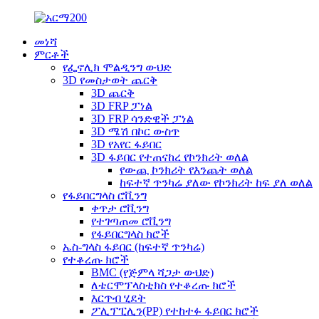
መነሻ
ምርቶች
የፌኖሊክ ሞልዲንግ ውህድ
3D የመስታወት ጨርቅ
3D ጨርቅ
3D FRP ፓነል
3D FRP ሳንድዊች ፓነል
3D ሜሽ በኮር ውስጥ
3D የአየር ፋይበር
3D ፋይበር የተጠናከረ የኮንክሪት ወለል
የውጪ ኮንክሪት የእንጨት ወለል
ከፍተኛ ጥንካሬ ያለው የኮንክሪት ከፍ ያለ ወለል
የፋይበርግላስ ሮቪንግ
ቀጥታ ሮቪንግ
የተገጣጠመ ሮቪንግ
የፋይበርግላስ ክሮች
ኤስ-ግላስ ፋይበር (ከፍተኛ ጥንካሬ)
የተቆረጡ ክሮች
BMC (የጅምላ ሻጋታ ውህድ)
ለቴርሞፕላስቲክስ የተቆረጡ ክሮች
እርጥብ ሂደት
ፖሊፕፒሊን(PP) የተከተፉ ፋይበር ክሮች