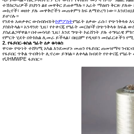
ተሽከርካሪዎች ይህንን ልዩ መዋቅር ይጠቀማሉ። አራት ማዕዘን ቅርጽ ያለው 
መኪኖች፣ ወዘተ ያሉ መዋቅሮችን መጠቀምን ከፍ ለማድረግ ነው። እንደነዚህ 
ይሆናሉ።
የንድፉ አወቃቀር ውስብስብነት
ኮምፖስት
የግፊት ዕቃው ራሱ፣ የጭንቅላቱ እ
ያስከትላል። አንዳንድ ጊዜ፣ የተቀናጁ የግፊት መርከቦች በጭንቅላቱ ክፍል
ያስፈልጋቸዋል። በተመሳሳይ ጊዜ፣ እንደ ግጭት ኮፊሸንት ያሉ ተግባራዊ ምክ
የምርት ሂደት በትክክል ሊመራ ይችላል፣ በዚህም የዲዛይን መስፈርቶችን የ
2. የፋይበር-ቁስል ግፊት ዕቃ ቁሳቁስ
ዋናው የጭነት ተሸካሚ አካል እንደመሆኑ መጠን የፋይበር ጠመዝማዛ ንብርብር
የፋይበር ጥቅል ጥብቅነት ሊኖረው ይገባል። ለቀላል ክብደት የተቀናጁ የግ
የUHMWPE ፋይበር።