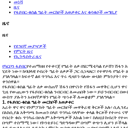
መነሻ
ዜና
የፋይበር-ቁስል ግፊት መርከቦች አወቃቀር እና ቁሳቁሶች መግቢያ
ዜና
ዜና
የደንበኛ መያዣዎች
የምርት ዜና
የኢንዱስትሪ ዜና
የካርቦን ፋይበር
የተጠማዘዘ የተቀናጀ የግፊት ዕቃ በሄርሜቲካል የታሸገ ሽፋን 
ሂደት ነው። ከባህላዊ የብረት ግፊት ዕቃዎች ጋር ሲነጻጸር፣ የተዋሃዱ የግፊት
ያገለግላል። ከፍተኛ ልዩ ጥንካሬ እና ጥሩ ዲዛይን ባለው ውህድ ምክንያት፣ 
ቀንሰዋል።
የፋይበር-ቁስል ግፊት ዕቃ ውስጠኛ ሽፋን በዋናነት የሽፋን መዋቅር ሲሆን 
ጊዜ የውጪውን የፋይበር-ቁስል ንብርብር ለመጠበቅ ነው። ይህ ንብርብር በው
ውስጥ ያሉትን አብዛኛዎቹን የግፊት ጭነቶች ለመቋቋም ያገለግላል።
1. የፋይበር-ቁስል ግፊት መርከቦች አወቃቀር
አራት ዋና ዋና የኮምፓክት ግፊት መርከቦች መዋቅራዊ ቅርጾች አሉ፡ ሲሊንደራ
በአክሲያል አቅጣጫ ከመጠን በላይ ጥንካሬ ባላቸው ቀላል ቅርጾች የተሠሩ ና
የብረት ቁሱ ጥንካሬ በሁሉም አቅጣጫዎች እኩል ነው፣ ስለዚህ ከብረት የተሠ
በጣም ተስማሚ ነው፣ የኮንቴይነር ግድግዳውም በጣም ቀጭን ሊሆን ይችላል።
ላይ ይውላል። በኢንዱስትሪ ምርት ውስጥ የቀለበት መያዣ በጣም አልፎ አልፎ