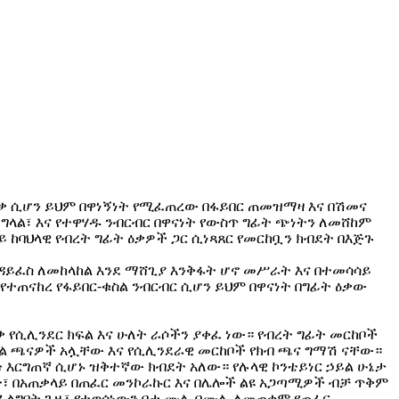
 ዕቃ ሲሆን ይህም በዋነኝነት የሚፈጠረው በፋይበር ጠመዝማዛ እና በሽመና
ለግላል፣ እና የተዋሃዱ ንብርብር በዋናነት የውስጥ ግፊት ጭነትን ለመሸከም
 ከባህላዊ የብረት ግፊት ዕቃዎች ጋር ሲነጻጸር የመርከቧን ክብደት በእጅጉ
ንዳይፈስ ለመከላከል እንደ ማሸጊያ እንቅፋት ሆኖ መሥራት እና በተመሳሳይ
ተጠናከረ የፋይበር-ቁስል ንብርብር ሲሆን ይህም በዋናነት በግፊት ዕቃው
 የሲሊንደር ክፍል እና ሁለት ራሶችን ያቀፈ ነው። የብረት ግፊት መርከቦች
ኩል ጫናዎች አሏቸው እና የሲሊንደራዊ መርከቦች የክብ ጫና ግማሽ ናቸው።
 እርግጠኛ ሲሆኑ ዝቅተኛው ክብደት አለው። የሉላዊ ኮንቴይነር ኃይል ሁኔታ
ት፣ በአጠቃላይ በጠፈር መንኮራኩር እና በሌሎች ልዩ አጋጣሚዎች ብቻ ጥቅም
ስፈልግበት ጊዜ፣ የተወሰነውን ቦታ ሙሉ በሙሉ ለመጠቀም የጠፈር