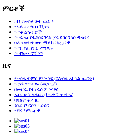
ምርቶች
3D የመስታወት ጨርቅ
የፋይበርግላስ ሮቪንግ
የተቆረጡ ክሮች
የተፈጨ የፋይበርግላስ (የፋይበርግላስ ዱቄት)
ባዶ የመስታወት ማይክሮስፌሮች
የተከተፈ የክር ምንጣፍ
የተሸመነ ሮቪንግ
ዜና
የተሰፋ ጥምር ምንጣፍ (ባለብዙ አክሰል ጨርቅ)
የቲሹ ምንጣፍ (መጋረጃ)
በመርፌ የተነፈሰ ምንጣፍ
ኤስ-ግላስ ፋይበር (ከፍተኛ ጥንካሬ)
ባሳልት ፋይበር
ገቢር የካርቦን ፋይበር
የFRP ምርቶች