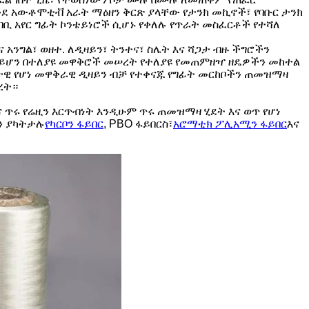
ንደ አውቶሞቲቭ አራት ማዕዘን ቅርጽ ያላቸው የታንክ መኪኖች፣ የባቡር ታንክ
ቢ አየር ግፊት ኮንቴይነሮች ሲሆኑ የቀለሉ የጥራት መስፈርቶች የተሻለ
ንግል፣ ወዘተ. ለዲዛይን፣ ትንተና፣ ስሌት እና ሻጋታ ብዙ ችግሮችን
 ሳይሆን በተለያዩ መዋቅሮች መሠረት የተለያዩ የመጠምዘዣ ዘዴዎችን መከተል
ያታዊ የሆነ መዋቅራዊ ዲዛይን ብቻ የተቀናጁ የግፊት መርከቦችን ጠመዝማዛ
ረት።
 ጥሩ የሬዚን እርጥብነት እንዲሁም ጥሩ ጠመዝማዛ ሂደት እና ወጥ የሆነ
ን ያካትታሉ
የካርቦን ፋይበር
, PBO ፋይበርስ፣
አሮማቲክ ፖሊአሚን ፋይበር
እና