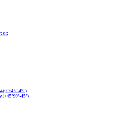
ንደር
0°+45°-45°)
+45°90°-45°)