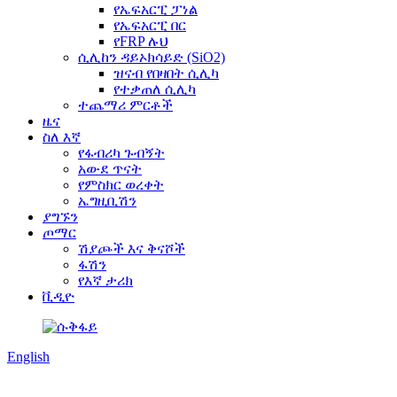
የኤፍአርፒ ፓነል
የኤፍአርፒ በር
የFRP ሉህ
ሲሊከን ዳይኦክሳይድ (SiO2)
ዝናብ የበዛበት ሲሊካ
የተቃጠለ ሲሊካ
ተጨማሪ ምርቶች
ዜና
ስለ እኛ
የፋብሪካ ጉብኝት
አውደ ጥናት
የምስክር ወረቀት
ኤግዚቢሽን
ያግኙን
ጦማር
ሽያጮች እና ቅናሾች
ፋሽን
የእኛ ታሪክ
ቪዲዮ
English