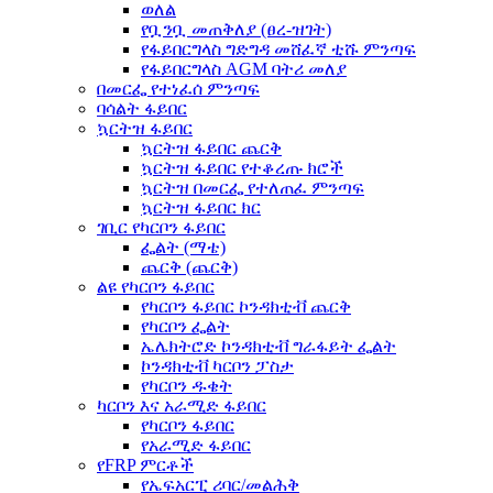
ወለል
የቧንቧ መጠቅለያ (ፀረ-ዝገት)
የፋይበርግላስ ግድግዳ መሸፈኛ ቲሹ ምንጣፍ
የፋይበርግላስ AGM ባትሪ መለያ
በመርፌ የተነፈሰ ምንጣፍ
ባሳልት ፋይበር
ኳርትዝ ፋይበር
ኳርትዝ ፋይበር ጨርቅ
ኳርትዝ ፋይበር የተቆረጡ ክሮች
ኳርትዝ በመርፌ የተለጠፈ ምንጣፍ
ኳርትዝ ፋይበር ክር
ገቢር የካርቦን ፋይበር
ፌልት (ማቴ)
ጨርቅ (ጨርቅ)
ልዩ የካርቦን ፋይበር
የካርቦን ፋይበር ኮንዳክቲቭ ጨርቅ
የካርቦን ፌልት
ኤሌክትሮድ ኮንዳክቲቭ ግራፋይት ፌልት
ኮንዳክቲቭ ካርቦን ፓስታ
የካርቦን ዱቄት
ካርቦን እና አራሚድ ፋይበር
የካርቦን ፋይበር
የአራሚድ ፋይበር
የFRP ምርቶች
የኤፍአርፒ ሪባር/መልሕቅ