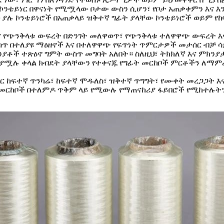
ኮንቴይነር በዋናነት የሚሟላው ቦታው ውስን ሲሆን፣ የቦታ አጠቃቀምን እና እ
ያሉ ኮንቴይነሮች በአጠቃላይ ዝቅተኛ ግፊት ያላቸው ኮንቴይነሮች ወይም የከባ
ና የጭንቅላቱ ውፍረት በድንገት መለዋወጥ፣ የጭንቅላቱ ተለዋዋጭ ውፍረት እና አ
 ውስጥ በተለያዩ ማዕዘኖች እና በተለዋዋጭ የፍጥነት ጥምርታዎች መታሰር ብቻ
ንያቶች ተጽዕኖ ግምት ውስጥ መግባት አለበት። ስለዚህ፣ ትክክለኛ እና ምክን
ሚያሟሉ ቀላል ክብደት ያላቸውን የተቀናጁ የግፊት መርከቦች ምርቶችን ለማም
 ከፍተኛ ጥንካሬ፣ ከፍተኛ ሞዱለስ፣ ዝቅተኛ ጥግግት፣ የሙቀት መረጋጋት እና
ፊት መርከቦች በተለምዶ ጥቅም ላይ የሚውሉ የማጠናከሪያ ፋይበሮች የሚከተሉት