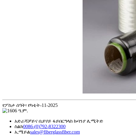
የፖስታ ሰዓት፡ የካቲት-11-2025
አድራሻ
ቻይና ቤይሃይ ፋይበርግላስ ኩባንያ ሊሚትድ
ስልክ
0086-(0)792-8322300
ኢሜይል
sales@fiberglassfiber.com