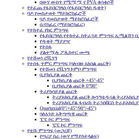
በውሃ ውስጥ የሚሟሟ የ PVA ቁሳቁሶች
የተፈጨ የፋይበርግላስ (የፋይበርግላስ ዱቄት)
ባዶ የመስታወት ማይክሮስፌሮች
ባዶ የመስታወት ማይክሮስፌሮች
ሴኖስፌር (ማይክሮስፌር)
የተከተፈ የክር ምንጣፍ
የፋይበርግላስ የተከተፈ ስትራንድ ምንጣፍ ኢሚልሽን ቢ
የዱቄት ማያያዣ
የተሰፋ
ያልተሟሉ ፖሊስተር ሙጫ
የተሸመነ ሮቪንግ
የተሰፋ ጥምር ምንጣፍ (ባለብዙ አክሰል ጨርቅ)
የተሸመነ ሮቪንግ ኮምቦ ምንጣፍ
ቢያክሲያል ጨርቅ
ቢያክሲያል ጨርቅ +45°-45°
ቢያክሲያል ጨርቅ 0°90°
ትሪያክሳይያል ጨርቅ
ትሪያአክሲያል ጨርቅ ሎንግቲዱናል ትሪያአክሲያል(
ትሪያአክሲያል ፋብሪክ ትራንስቨርስ ትራይአክሲያል(
Quartaxial(0°/+45°/90°/-45°)
ባለአንድ አቅጣጫዊ ጨርቅ
ፒፒ ኮር ምንጣፍ
ፒፒ ኮር ምንጣፍ
የቲሹ ምንጣፍ (መጋረጃ)
የጣሪያ ስራ (ውሃ የማያስተላልፍ)